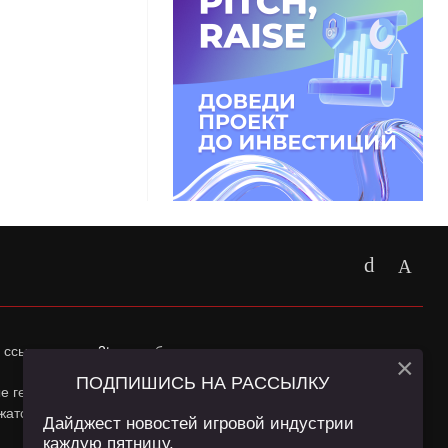
 ссылка на
app2top.ru
обязательна.
×
ПОДПИШИСЬ НА РАССЫЛКУ
ные геолокации Пользователей сайта и сервис «Яндекс
жатся в
Политике конфиденциальности
и
Пользовательском
Дайджест новостей игровой индустрии
каждую пятницу.