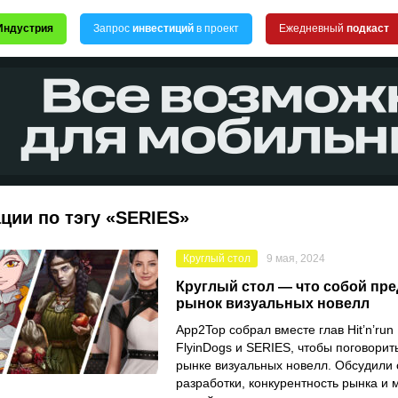
Индустрия
Запрос
инвестиций
в проект
Ежедневный
подкаст
ции по тэгу «SERIES»
Круглый стол
9 мая, 2024
Круглый стол — что собой пре
рынок визуальных новелл
App2Top собрал вместе глав Hit’n’run D
FlyinDogs и SERIES, чтобы поговорит
рынке визуальных новелл. Обсудили 
разработки, конкурентность рынка и