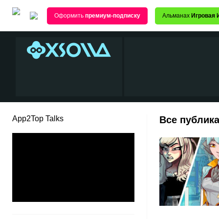
Оформить
премиум-подписку
Альманах
Игровая 
App2Top Talks
Все публика