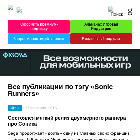
Оформить
премиум-
Альманах
Игровая
подписку
Индустрия
Запрос
инвестиций
в проект
Ежедневный
подкаст
Все публикации по тэгу «Sonic
Runners»
Игры
27 февраля, 2015
Состоялся мягкий релиз двухмерного раннера
про Соника
Sega продолжает «доить» одну из главных своих франшиз
— Sonic. В Канаде и Японии на днях компания выпустила