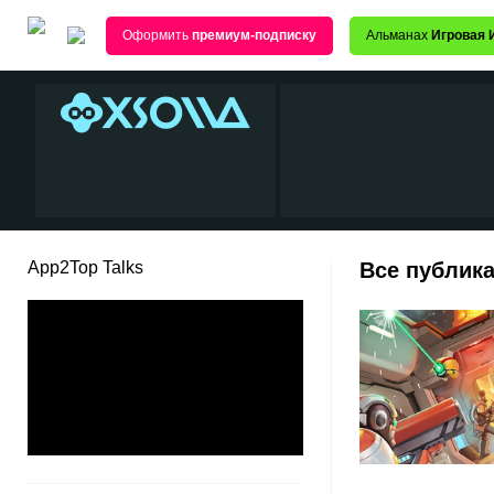
Оформить
премиум-подписку
Альманах
Игровая 
App2Top Talks
Все публика