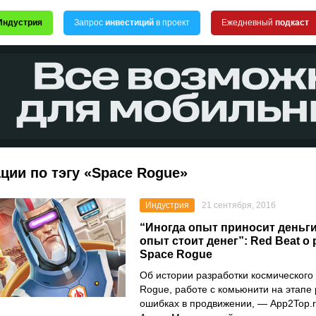
Индустрия
Запрос
инвестиций
в проект
Ежедневный
подкаст
ции по тэгу «Space Rogue»
Индустрия
21 сентября, 2016
“Иногда опыт приносит деньги
опыт стоит денег”: Red Beat о
Space Rogue
Об истории разработки космического 
Rogue, работе с комьюнити на этапе 
ошибках в продвижении, — App2Top.r