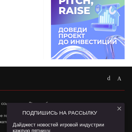
 ссылка на
app2top.ru
обязательна.
×
ПОДПИШИСЬ НА РАССЫЛКУ
ные геолокации Пользователей сайта и сервис «Яндекс
жатся в
Политике конфиденциальности
и
Пользовательском
Дайджест новостей игровой индустрии
каждую пятницу.