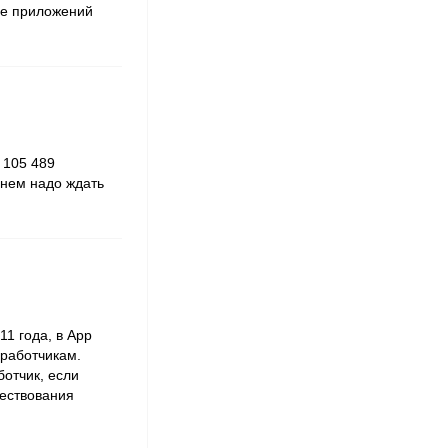
ше приложений
 105 489
днем надо ждать
1 года, в App
зработчикам.
ботчик, если
ществования