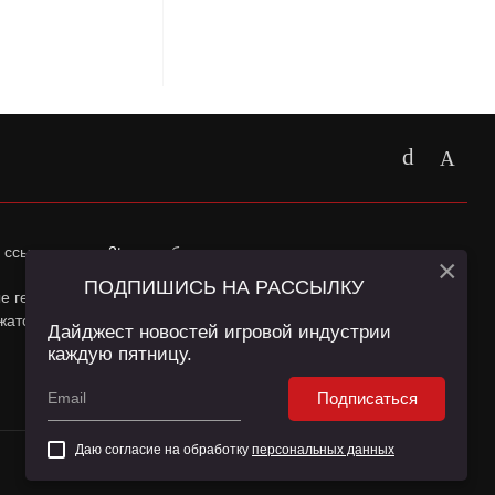
 ссылка на
app2top.ru
обязательна.
×
ПОДПИШИСЬ НА РАССЫЛКУ
ные геолокации Пользователей сайта и сервис «Яндекс
жатся в
Политике конфиденциальности
и
Пользовательском
Дайджест новостей игровой индустрии
каждую пятницу.
Подписаться
Даю согласие на обработку
персональных данных
16+