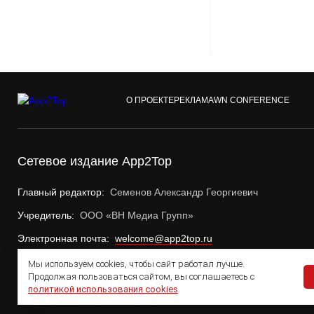
О ПРОЕКТЕ
РЕКЛАМА
WN CONFERENCE
Сетевое издание App2Top
Главный редактор:
Семенов Александр Георгиевич
Учредитель:
ООО «ВН Медиа Групп»
Электронная почта:
welcome@app2top.ru
Мы используем cookies, чтобы сайт работал лучше.
Продолжая пользоваться сайтом, вы соглашаетесь с
политикой использования cookies
.
© 2011 — 2026 App2Top