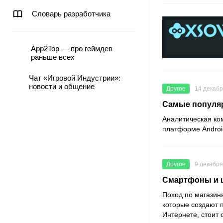
Словарь разработчика
App2Top — про геймдев
раньше всех
Чат «Игровой Индустрии»:
новости и общение
Другое
14 декабр
Самые популя
Аналитическая ко
платформе Android
Другое
9 декабря
Смартфоны и 
Поход по магазин
которые создают 
Интернете, стоит 