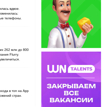
илась вдвое.
изменилась:
ные телефоны.
их 262 млн до 800
ния Flurry.
 увеличиться.
хода в топ на App
ожений стран.