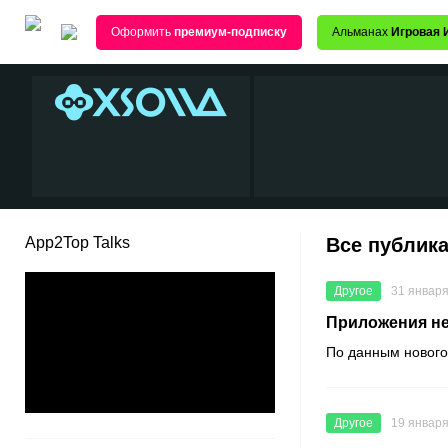
Оформить
премиум-подписку
Альманах
Игровая 
App2Top Talks
Все публика
Другое
31 января
Приложения не
По данным нового
Другое
19 января