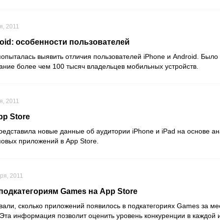
я, 2011
roid: особенности пользователей
опыталась выявить отличия пользователей iPhone и Android. Было
ание более чем 100 тысяч владельцев мобильных устройств.
я, 2011
p Store
редставила новые данные об аудитории iPhone и iPad на основе а
повых приложений в App Store.
ря, 2011
 подкатегориям Games на App Store
али, сколько приложений появилось в подкатегориях Games за меся
 Эта информация позволит оценить уровень конкуренции в каждой и