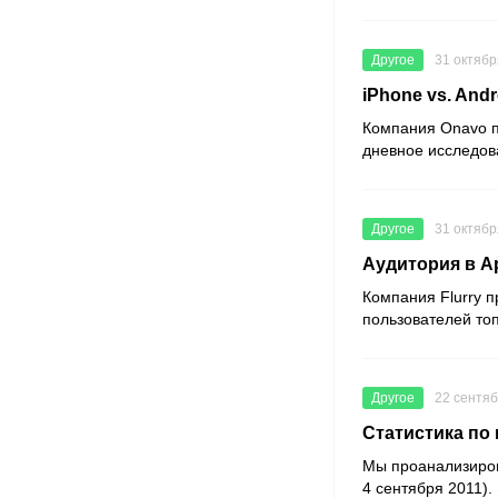
Другое
31 октябр
iPhone vs. And
Компания Onavo п
дневное исследов
Другое
31 октябр
Аудитория в Ap
Компания Flurry п
пользователей то
Другое
22 сентяб
Статистика по
Мы проанализиров
4 сентября 2011).