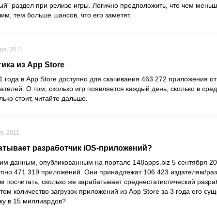
ый" раздел при релизе игры. Логично предположить, что чем мень
им, тем больше шансов, что его заметят.
ря, 2011
ика из App Store
1 года в App Store доступно для скачивания 463 272 приложения от
ателей. О том, сколько игр появляется каждый день, сколько в сре
лько стоит, читайте дальше.
я, 2011
атывает разработчик iOS-приложений?
им данным, опубликованным на портале 148apps.biz 5 сентября 201
тупно 471 319 приложений. Они принадлежат 106 423 издателям/ра
 посчитать, сколько же зарабатывает среднестатистический разра
етом количество загрузок приложений из App Store за 3 года его су
ку в 15 миллиардов?