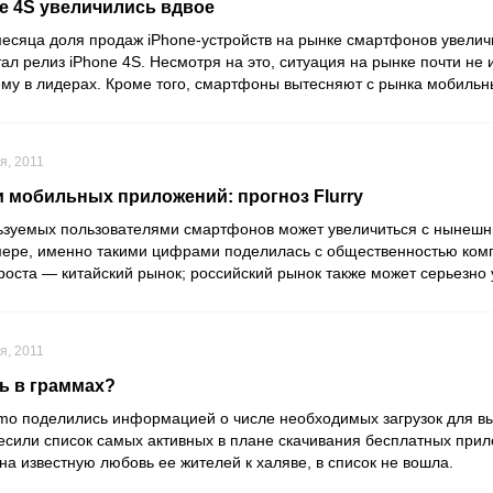
e 4S увеличились вдвое
месяца доля продаж iPhone-устройств на рынке смартфонов увелич
ал релиз iPhone 4S. Несмотря на это, ситуация на рынке почти не 
ему в лидерах. Кроме того, смартфоны вытесняют с рынка мобиль
я, 2011
 мобильных приложений: прогноз Flurry
ьзуемых пользователями смартфонов может увеличиться с нынешн
мере, именно такими цифрами поделилась с общественностью компа
роста — китайский рынок; российский рынок также может серьезно
я, 2011
ь в граммах?
timo поделились информацией о числе необходимых загрузок для вы
весили список самых активных в плане скачивания бесплатных прил
на известную любовь ее жителей к халяве, в список не вошла.