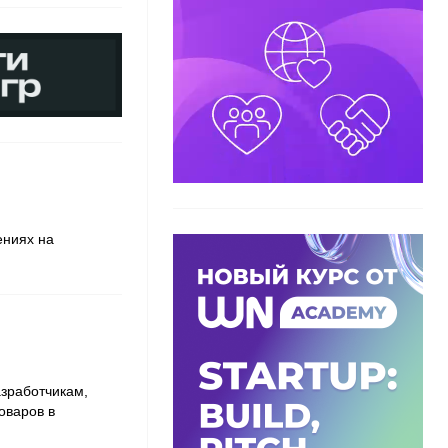
ениях на
зработчикам,
оваров в