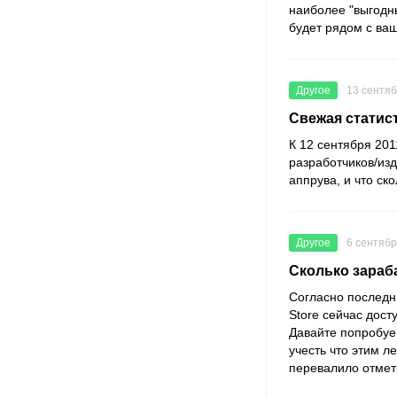
наиболее "выгодн
будет рядом с ваш
Другое
13 сентяб
Свежая статист
К 12 сентября 201
разработчиков/изд
аппрува, и что ско
Другое
6 сентябр
Сколько зараб
Согласно последн
Store сейчас дос
Давайте попробуем
учесть что этим л
перевалило отмет