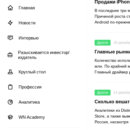
Продажи iPhon
Главная
В последние три 
Причиной роста ст
Android по-прежн
Новости
Интервью
Другое
26 декабр
Главные рынки
Разыскивается инвестор/
издатель
Количество испол
млн. По крайней 
Круглый стол
Главный драйвер 
Профессия
Другое
14 декабр
Сколько вешат
Аналитика
Аналитики из Dis
Store, а также вы
WN Academy
Россия, несмотря 