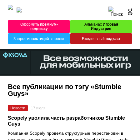
Оформить
премиум-
Альманах
Игровая
подписку
Индустрия
Запрос
инвестиций
в проект
Ежедневный
подкаст
Все публикации по тэгу «Stumble
Guys»
Новости
17 июля
Scopely уволила часть разработчиков Stumble
Guys
Компания Scopely провела структурные перестановки в
команде, занимающейся развитием Stumble Guys — party-