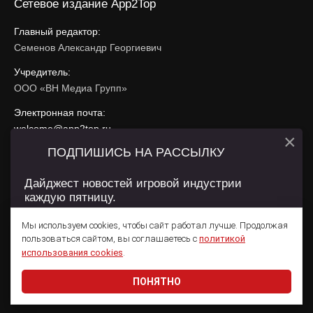
Сетевое издание App2Top
Главный редактор:
Семенов Александр Георгиевич
Учредитель:
ООО «ВН Медиа Групп»
Электронная почта:
welcome@app2top.ru
×
ПОДПИШИСЬ НА РАССЫЛКУ
При использовании материалов активная ссылка на
app2top.ru
обязательна.
Дайджест новостей игровой индустрии
каждую пятницу.
Сайт использует IP адреса, cookie, данные геолокации
Пользователей сайта и сервис «Яндекс Метрика». Условия
Мы используем cookies, чтобы сайт работал лучше. Продолжая
использования содержатся в
Политике конфиденциальности
и
пользоваться сайтом, вы соглашаетесь с
политикой
Пользовательском соглашении
.
Подписаться
использования cookies
.
ПОНЯТНО
Даю согласие на обработку
персональных данных
© 2011 — 2026 App2Top
16+