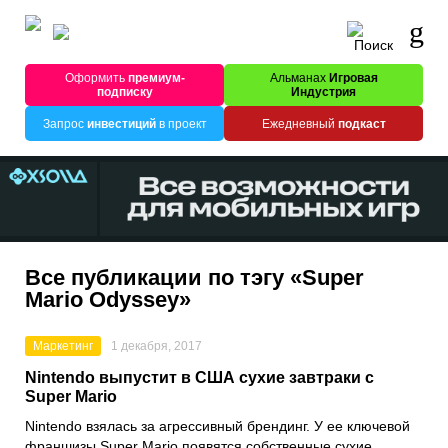
Оформить
премиум-
Альманах
Игровая
подписку
Индустрия
Запрос
инвестиций
в проект
Ежедневный
подкаст
Все публикации по тэгу «Super
Mario Odyssey»
Маркетинг
1 декабря, 2017
Nintendo выпустит в США сухие завтраки с
Super Mario
Nintendo взялась за агрессивный брендинг. У ее ключевой
франшизы Super Mario появятся собственные сухие