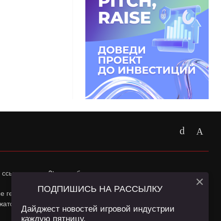
 ссылка на
app2top.ru
обязательна.
×
ПОДПИШИСЬ НА РАССЫЛКУ
ные геолокации Пользователей сайта и сервис «Яндекс
жатся в
Политике конфиденциальности
и
Пользовательском
Дайджест новостей игровой индустрии
каждую пятницу.