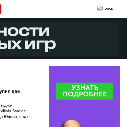
купил две
студии-
llain Studios
де Юджин, штат