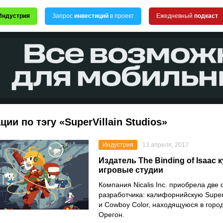
Индустрия
Запрос
инвестиций
в проект
Ежедневный
подкаст
ции по тэгу «SuperVillain Studios»
Индустрия
13 апреля, 2017
Издатель The Binding of Isaac 
игровые студии
Компания Nicalis Inc. приобрела две 
разработчика: калифорнийскую SuperVi
и Cowboy Color, находящуюся в горо
Орегон.