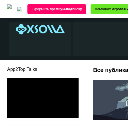
Оформить
премиум-подписку
Альманах
Игровая 
App2Top Talks
Все публика