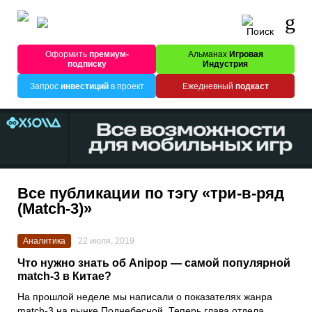
Оформить
премиум-
Альманах
Игровая
подписку
Индустрия
Запрос
инвестиций
в проект
Ежедневный
подкаст
Все публикации по тэгу «три-в-ряд
(Match-3)»
Аналитика
22 июля, 2019
Что нужно знать об Anipop — самой популярной
match-3 в Китае?
На прошлой неделе мы написали о показателях жанра
match-3 на рынке Поднебесной. Теперь глава отдела