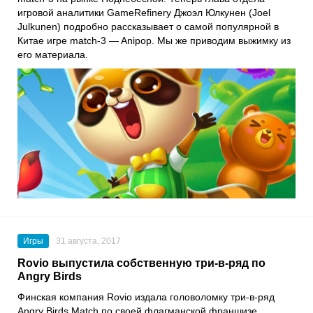
игровой аналитики GameRefinery Джоэл Юлкунен (Joel
Julkunen) подробно рассказывает о самой популярной в
Китае игре match-3 — Anipop. Мы же приводим выжимку из
его материала.
Игры
31 августа, 2017
Rovio выпустила собственную три-в-ряд по
Angry Birds
Финская компания Rovio издала головоломку три-в-ряд
Angry Birds Match по своей флагманской франшизе.