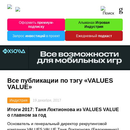
Оформить
премиум-
Альманах
Игровая
подписку
Индустрия
Запрос
инвестиций
в проект
Ежедневный
подкаст
Все публикации по тэгу «VALUES
VALUE»
Индустрия
19 декабря, 2017
Итоги 2017: Таня Локтионова из VALUES VALUE
о главном за год
Основатель и генеральный директор рекрутинговой
компании VALUES VALUE Таня Локтионова (Евдокименко)