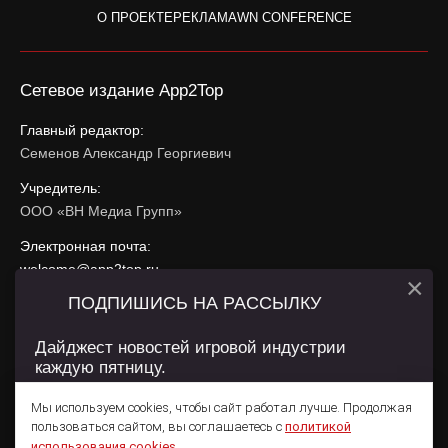
О ПРОЕКТЕ
РЕКЛАМА
WN CONFERENCE
Сетевое издание App2Top
Главный редактор:
Семенов Александр Георгиевич
Учредитель:
ООО «ВН Медиа Групп»
Электронная почта:
welcome@app2top.ru
×
ПОДПИШИСЬ НА РАССЫЛКУ
При использовании материалов активная ссылка на
app2top.ru
обязательна.
Дайджест новостей игровой индустрии
каждую пятницу.
Сайт использует IP адреса, cookie, данные геолокации
Пользователей сайта и сервис «Яндекс Метрика». Условия
Мы используем cookies, чтобы сайт работал лучше. Продолжая
использования содержатся в
Политике конфиденциальности
и
пользоваться сайтом, вы соглашаетесь с
политикой
Пользовательском соглашении
.
Подписаться
использования cookies
.