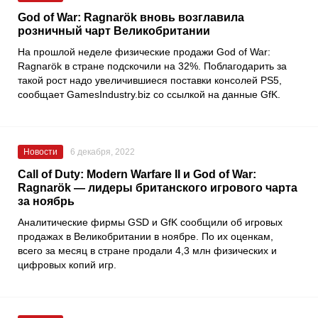
God of War: Ragnarök вновь возглавила
розничный чарт Великобритании
На прошлой неделе физические продажи
God of War:
Ragnarök
в стране подскочили на 32%. Поблагодарить за
такой рост надо увеличившиеся поставки консолей
PS5
,
сообщает
GamesIndustry.biz
со ссылкой на данные
GfK
.
Новости
6 декабря, 2022
Call of Duty: Modern Warfare II и God of War:
Ragnarök — лидеры британского игрового чарта
за ноябрь
Аналитические фирмы
GSD
и
GfK
сообщили об игровых
продажах в Великобритании в ноябре. По их оценкам,
всего за месяц в стране продали 4,3 млн физических и
цифровых копий игр.