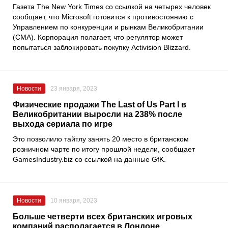
Газета
The New York Times
со ссылкой на четырех человек
сообщает, что
Microsoft
готовится к противостоянию с
Управлением по конкуренции и рынкам Великобритании
(CMA). Корпорация полагает, что регулятор может
попытаться заблокировать покупку
Activision Blizzard
.
Новости
23 января, 2023
Физические продажи The Last of Us Part I в
Великобритании выросли на 238% после
выхода сериала по игре
Это позволило тайтлу занять 20 место в британском
розничном чарте по итогу прошлой недели, сообщает
GamesIndustry.biz
со ссылкой на данные
GfK
.
Новости
10 января, 2023
Больше четверти всех британских игровых
компаний располагается в Лондоне