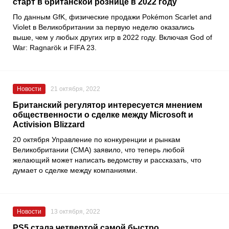
старт в британской рознице в 2022 году
По данным
GfK
, физические продажи
Pokémon Scarlet and
Violet
в Великобритании за первую неделю оказались
выше, чем у любых других игр в 2022 году. Включая
God of
War: Ragnarök
и
FIFA 23
.
Новости
21 октября, 2022
Британский регулятор интересуется мнением
общественности о сделке между Microsoft и
Activision Blizzard
20 октября
Управление по конкуренции и рынкам
Великобритании
(СМА) заявило, что теперь любой
желающий может написать ведомству и рассказать, что
думает о сделке между компаниями.
Новости
13 октября, 2022
PS5 стала четвертой самой быстро