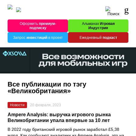
Оформить
премиум-
Альманах
Игровая
подписку
Индустрия
Запрос
инвестиций
в проект
Ежедневный
подкаст
Все публикации по тэгу
«Великобритания»
Новости
20 февраля, 2023
Ampere Analysis: выручка игрового рынка
Великобритании упала впервые за 10 лет
В 2022 году британский игровой рынок заработал £5,38
млрд. Как сообщают аналитики из
Ampere Analysis
, это на