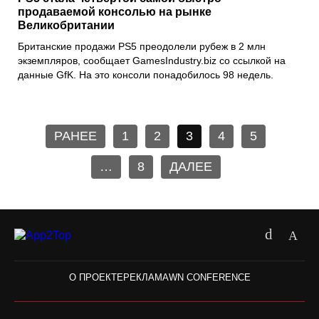
продаваемой консолью на рынке
Великобритании
Британские продажи
PS5
преодолели рубеж в 2 млн
экземпляров, сообщает
GamesIndustry.biz
со ссылкой на
данные
GfK
. На это консоли понадобилось 98 недель.
РАНЕЕ
1
2
3
4
5
…
8
ДАЛЕЕ
О ПРОЕКТЕ
РЕКЛАМА
WN CONFERENCE