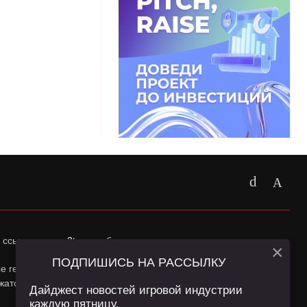
 ссылка на
app2top.ru
обязательна.
×
ПОДПИШИСЬ НА РАССЫЛКУ
ные геолокации Пользователей сайта и сервис «Яндекс
жатся в
Политике конфиденциальности
и
Пользовательском
Дайджест новостей игровой индустрии
каждую пятницу.