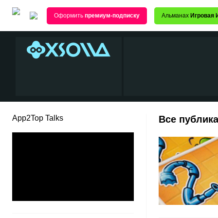
Оформить
премиум-подписку
Альманах
Игровая 
App2Top Talks
Все публика