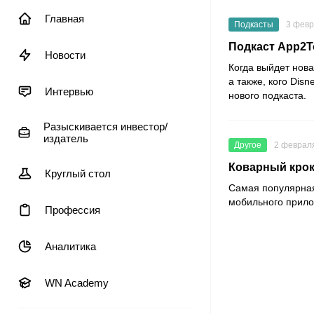
Главная
Подкасты
3 февр
Подкаст App2T
Новости
Когда выйдет нова
а также, кого Dis
Интервью
нового подкаста.
Разыскивается инвестор/
издатель
Другое
2 февраля
Коварный крок
Круглый стол
Самая популярная
мобильного прило
Профессия
Аналитика
WN Academy