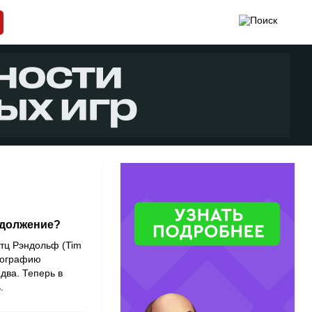
одолжение?
тц Рэндольф (Tim
отографию
два. Теперь в
ь.