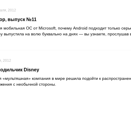
аля, 2012
op, выпуск №11
я мобильная ОС от Microsoft, почему Android подходит только сер
ney выпустила на волю буквально на днях — вы узнаете, прослушав
, 2012
одильчик Disney
 «мультяшная» компания в мире решила подойти к распростране
жения с необычной стороны.