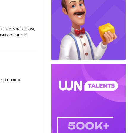
ьезным мальчикам,
 выпуск нашего
нию нового