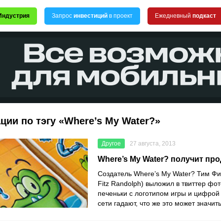
Индустрия
Запрос
инвестиций
в проект
Ежедневный
подкаст
ции по тэгу «Where’s My Water?»
Другое
27 августа, 2013
Where’s My Water? получит пр
Создатель Where’s My Water? Тим Фи
Fitz Randolph) выложил в твиттер ф
печеньки с логотипом игры и цифрой 
сети гадают, что же это может значит