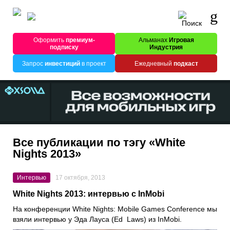
Оформить
премиум-
Альманах
Игровая
подписку
Индустрия
Запрос
инвестиций
в проект
Ежедневный
подкаст
Все публикации по тэгу «White
Nights 2013»
Интервью
17 октября, 2013
White Nights 2013: интервью с InMobi
На конференции White Nights: Mobile Games Conference мы
взяли интервью у Эда Лауса (Ed Laws) из InMobi.