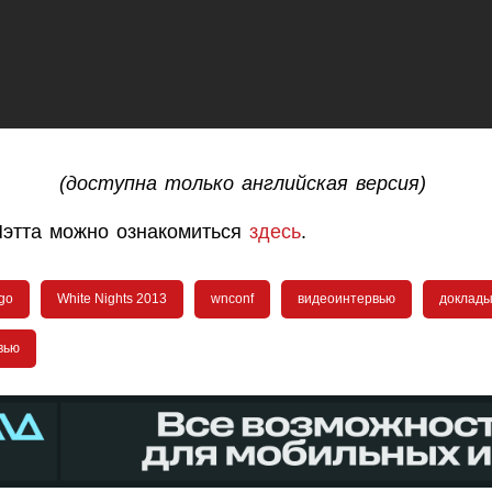
(доступна только английская версия)
этта можно ознакомиться
здесь
.
ngo
White Nights 2013
wnconf
видеоинтервью
доклад
вью