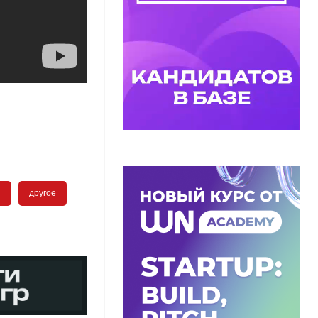
ы
другое