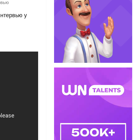
рвью
нтервью у