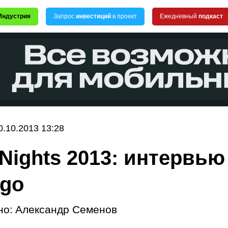
Индустрия
Запрос
инвестиций
в проект
Ежедневный
подкаст
0.10.2013 13:28
 Nights 2013: интервью
ngo
но:
Александр Семенов