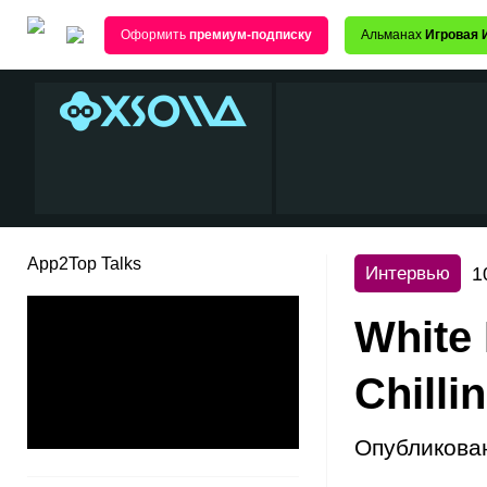
Оформить
премиум-подписку
Альманах
Игровая 
App2Top Talks
1
Интервью
White
Chilli
Опубликова