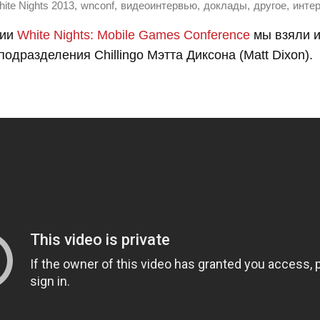
,
,
,
,
,
ite Nights 2013
wnconf
видеоинтервью
доклады
другое
инте
ции
White Nights: Mobile Games Conference
мы взяли и
подразделения Chillingo Мэтта Диксона (Matt Dixon).