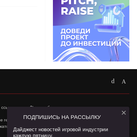
 ссылка на
app2top.ru
обязательна.
×
ПОДПИШИСЬ НА РАССЫЛКУ
ные геолокации Пользователей сайта и сервис «Яндекс
жатся в
Политике конфиденциальности
и
Пользовательском
Дайджест новостей игровой индустрии
каждую пятницу.