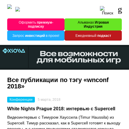
Оформить
премиум-
Альманах
Игровая
подписку
Индустрия
Запрос
инвестиций
в проект
Ежедневный
подкаст
Все публикации по тэгу «wnconf
2018»
Конференции
5 марта, 2018
White Nights Prague 2018: интервью с Supercell
Видеоинтервью с Тимуром Хауссила (Timur Haussila) из
Supercell. Тимур рассказал, как в Supercell готовят к выходу
проекты, и с какими трудностями сталкивается команда.