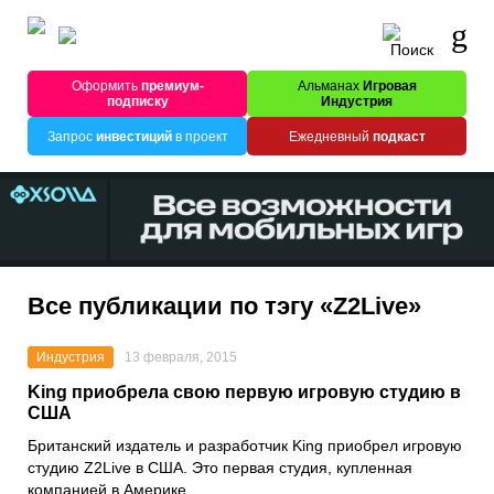
Оформить
премиум-
Альманах
Игровая
подписку
Индустрия
Запрос
инвестиций
в проект
Ежедневный
подкаст
Все публикации по тэгу «Z2Live»
Индустрия
13 февраля, 2015
King приобрела свою первую игровую студию в
США
Британский издатель и разработчик King приобрел игровую
студию Z2Live в США. Это первая студия, купленная
компанией в Америке.