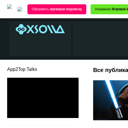
Оформить
премиум-подписку
Альманах
Игровая 
App2Top Talks
Все публик