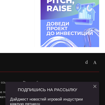
 ссылка на
app2top.ru
обязательна.
×
ПОДПИШИСЬ НА РАССЫЛКУ
ные геолокации Пользователей сайта и сервис «Яндекс
жатся в
Политике конфиденциальности
и
Пользовательском
Дайджест новостей игровой индустрии
каждую пятницу.