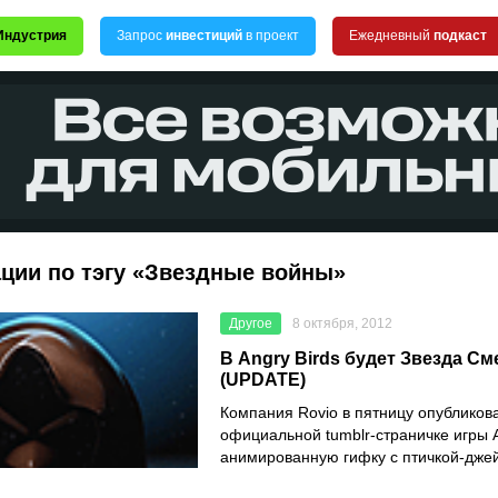
Индустрия
Запрос
инвестиций
в проект
Ежедневный
подкаст
ации по тэгу «Звездные войны»
Другое
8 октября, 2012
В Angry Birds будет Звезда См
(UPDATE)
Компания Rovio в пятницу опубликов
официальной tumblr-страничке игры A
анимированную гифку с птичкой-дже