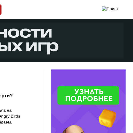
ерти?
ала на
ngry Birds
йдаем.