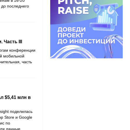
енам в 16-20
 до последнего
 Часть III
итогам конференции
ой мобильной
чительная, часть
л $5,41 млн в
sight поделилась
p Store и Google
вис по
эти данные.