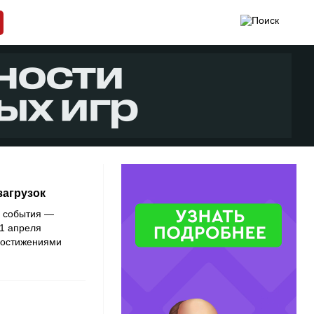
загрузок
о события —
1 апреля
достижениями