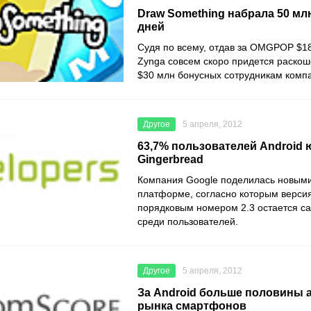
Draw Something набрала 50 млн
дней
Судя по всему, отдав за OMGPOP $1
Zynga совсем скоро придется раско
$30 млн бонусных сотрудникам комп
Другое
5 апреля, 2012
63,7% пользователей Android
Gingerbread
Компания Google поделилась новыми
платформе, согласно которым верси
порядковым номером 2.3 остается с
среди пользователей.
Другое
5 апреля, 2012
За Android больше половины 
рынка смартфонов