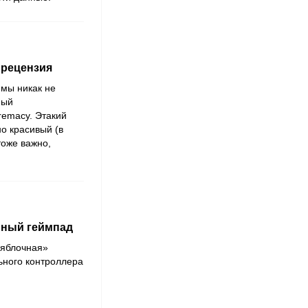
 рецензия
 мы никак не
ный
remacy. Этакий
о красивый (в
тоже важно,
нный геймпад
«яблочная»
ьного контроллера