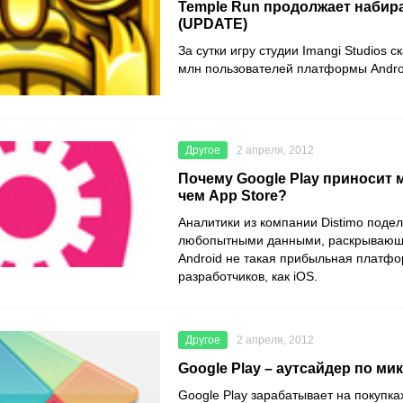
Temple Run продолжает набир
(UPDATE)
За сутки игру студии Imangi Studios 
млн пользователей платформы Andro
Другое
2 апреля, 2012
Почему Google Play приносит 
чем App Store?
Аналитики из компании Distimo поде
любопытными данными, раскрывающ
Android не такая прибыльная платф
разработчиков, как iOS.
Другое
2 апреля, 2012
Google Play – аутсайдер по м
Google Play зарабатывает на покупка