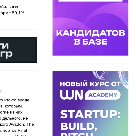
мобильных
форме 50,1%
я
о что-то вроде
в, которым
огие из них
 дельного, не
кого Avadon: The
а портов Final