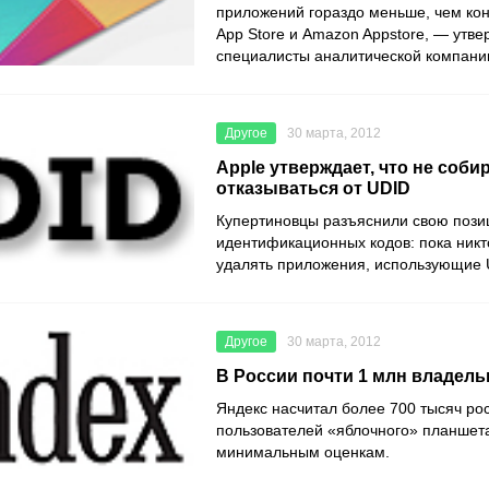
приложений гораздо меньше, чем ко
App Store и Amazon Appstore, — утв
специалисты аналитической компании 
Другое
30 марта, 2012
Apple утверждает, что не соби
отказываться от UDID
Купертиновцы разъяснили свою пози
идентификационных кодов: пока никт
удалять приложения, использующие
Другое
30 марта, 2012
В России почти 1 млн владель
Яндекс насчитал более 700 тысяч ро
пользователей «яблочного» планшета.
минимальным оценкам.