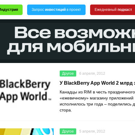
Индустрия
Запрос
инвестиций
в проект
Ежедневный
подкаст
Другое
6 апреля, 2012
У BlackBerry App World 2 млрд 
Канадцы из RIM в честь праздничног
«ежевичному» магазину приложений 
исполнилось три года – поделились 
стора.
Другое
5 апреля, 2012