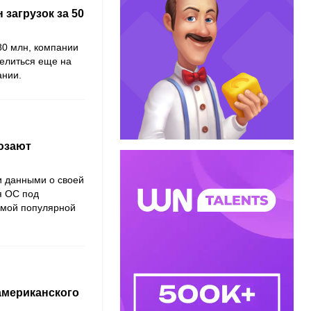
 загрузок за 50
80 млн, компании
шелиться еще на
ании.
 юзают
 данными о своей
я ОС под
амой популярной
американского