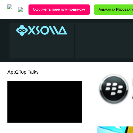
Оформить
премиум-подписку
Альманах
Игровая 
App2Top Talks