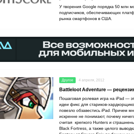
У творения Google порядка 50 млн 
подписчиков, обеспечивающих плат
рынка смартфонов в США.
Другое
4 апреля, 2012
Battleloot Adventure — рецензи
Пошаговая ролевая игра на iPad — эт
идеи фикс для стариков-хардкорщико
повезло обзавестись iPad. Причем мн
искренне не понимают, почему ничего
считая крепкого Hunters и страшнень
Black Fortress, а также целого выводк