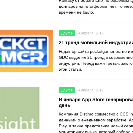
Fantasy от Square Enix по бешеным ц
долларов на платформе нет. Точнее,
времени не было.
Другое
4 апреля, 2012
21 тренд мобильной индустрии.
Редактор сайта pocketgamer.biz по 
GDC выделил 21 тренд в современн
индустрии. Перед вами третья, заклю
этой статьи.
Другое
4 апреля, 2012
В январе App Store генерирова
день
Компания Distimo совместно с CCS In
данными о ежедневном заработке Ap
Play, а также представила новый сер
мониторингу рынка, который собрал 