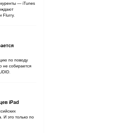
нкуренты — iTunes
ерждают
Flurry.
рается
цию по поводу
о не собирается
 UDID.
цев iPad
ссийских
 И это только по