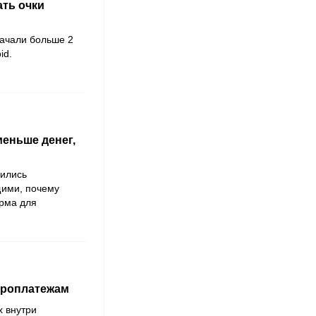
ать очки
скачали больше 2
id.
меньше денег,
лились
ими, почему
орма для
икроплатежам
х внутри