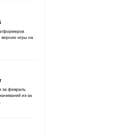
S
латформеров
 версию игры на
т
я за февраль
качиваний из-за
.