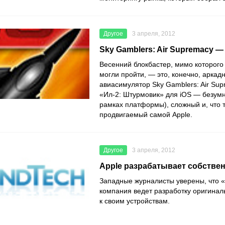
Другое
3 апреля, 2012
Sky Gamblers: Air Supremacy —
Весенний блокбастер, мимо которого
могли пройти, — это, конечно, аркад
авиасимулятор Sky Gamblers: Air Sup
«Ил-2: Штурмовик» для iOS — безумн
рамках платформы), сложный и, что 
продвигаемый самой Apple.
Другое
3 апреля, 2012
Apple разрабатывает собстве
Западные журналисты уверены, что 
компания ведет разработку оригинал
к своим устройствам.