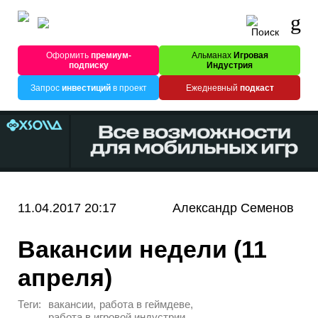
Оформить
премиум-
Альманах
Игровая
подписку
Индустрия
Запрос
инвестиций
в проект
Ежедневный
подкаст
11.04.2017 20:17
Александр Семенов
Вакансии недели (11
апреля)
Теги:
,
,
вакансии
работа в геймдеве
работа в игровой индустрии