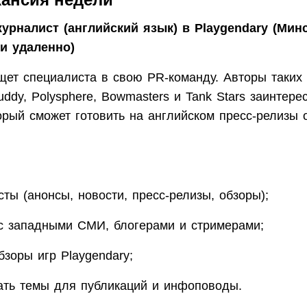
урналист (английский язык) в Playgendary (Минс
и удаленно)
щет специалиста в свою PR-команду. Авторы таких 
Buddy, Polysphere, Bowmasters и Tank Stars заинтер
орый сможет готовить на английском пресс-релизы 
сты (анонсы, новости, пресс-релизы, обзоры);
с западными СМИ, блогерами и стримерами;
бзоры игр Playgendary;
ать темы для публикаций и инфоповоды.