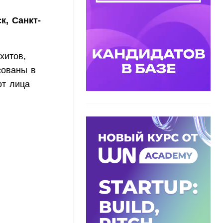
к, Санкт-
хитов,
есованы в
от лица