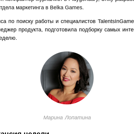
тдела маркетинга в Belka Games.
иса по поиску работы и специалистов TalentsInGam
неджер продукта, подготовила подборку самых инт
неделю.
Марина Лопатина
кансия недели