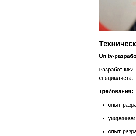
Техническ
Unity-разрабо
Разработчики 
специалиста.
Требования:
опыт разра
уверенное
опыт разр