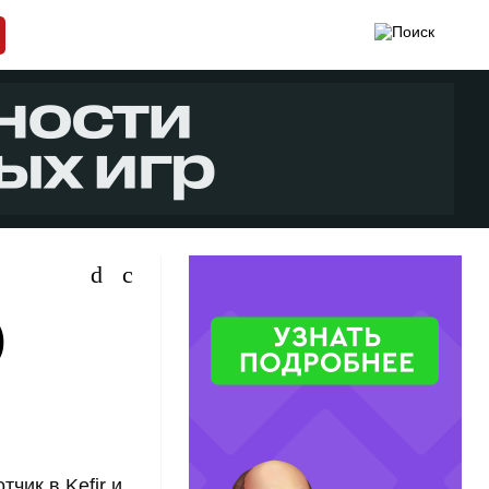
)
чик в Kefir и