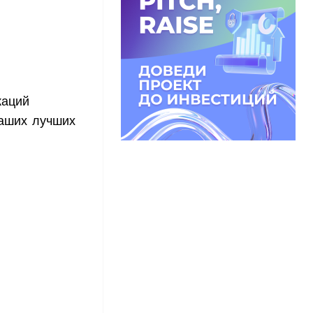
каций
ваших лучших