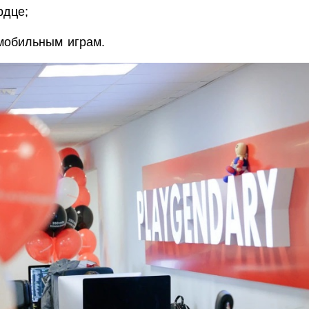
рдце;
мобильным играм.