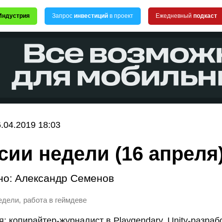
Индустрия
Запрос
инвестиций
в проект
Ежедневный
подкаст
.04.2019 18:03
сии недели (16 апреля
но:
Александр Семенов
,
едели
работа в геймдеве
: копирайтер-журналист в Playgendary, Unity-разработ