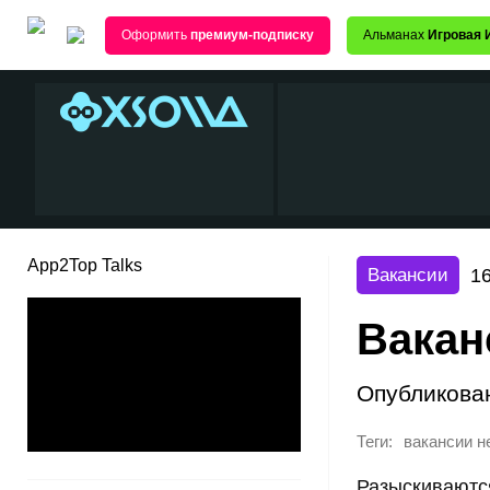
Оформить
премиум-подписку
Альманах
Игровая 
App2Top Talks
16
Вакансии
Вакан
Опубликова
Теги:
вакансии н
Разыскиваются