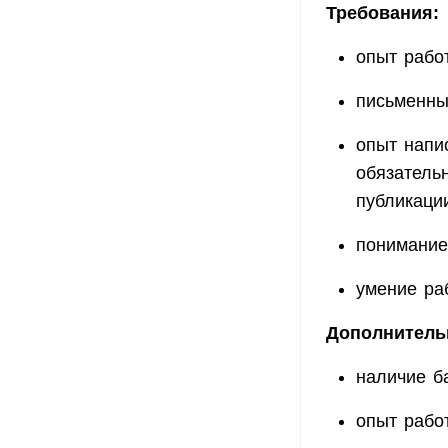
Требования:
опыт рабо
письменны
опыт напи
обязатель
публикации
понимание
умение ра
Дополнитель
наличие б
опыт рабо