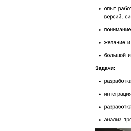
опыт рабо
версий, си
понимание
желание и
большой иг
Задачи:
разработк
интеграци
разработка
анализ пр