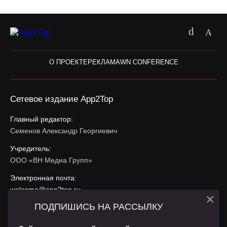
О ПРОЕКТЕ
РЕКЛАМА
WN CONFERENCE
Сетевое издание App2Top
Главный редактор:
Семенов Александр Георгиевич
Учредитель:
ООО «ВН Медиа Групп»
Электронная почта:
welcome@app2top.ru
×
ПОДПИШИСЬ НА РАССЫЛКУ
При использовании материалов активная ссылка на
app2top.ru
обязательна.