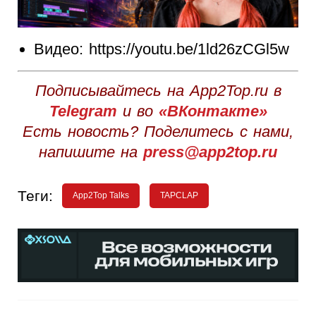
Видео: https://youtu.be/1ld26zCGl5w
Подписывайтесь на App2Top.ru в
Telegram
и во
«ВКонтакте»
Есть новость? Поделитесь с нами,
напишите на
press@app2top.ru
Теги:
App2Top Talks
TAPCLAP