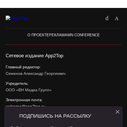
О ПРОЕКТЕ
РЕКЛАМА
WN CONFERENCE
Сетевое издание App2Top
Главный редактор:
Семенов Александр Георгиевич
Учредитель:
ООО «ВН Медиа Групп»
Электронная почта:
welcome@app2top.ru
×
ПОДПИШИСЬ НА РАССЫЛКУ
При использовании материалов активная ссылка на
app2top.ru
обязательна.