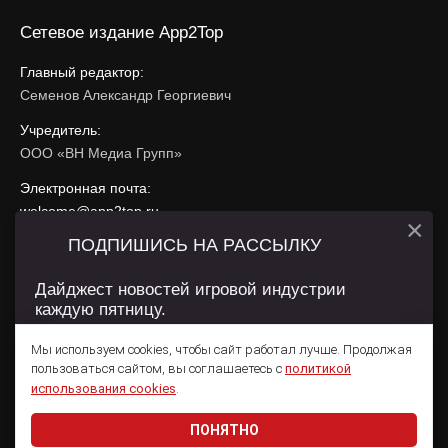
Сетевое издание App2Top
Главный редактор:
Семенов Александр Георгиевич
Учредитель:
ООО «ВН Медиа Групп»
Электронная почта:
welcome@app2top.ru
×
ПОДПИШИСЬ НА РАССЫЛКУ
При использовании материалов активная ссылка на
app2top.ru
обязательна.
Дайджест новостей игровой индустрии
каждую пятницу.
Сайт использует IP адреса, cookie, данные геолокации
Пользователей сайта и сервис «Яндекс Метрика». Условия
Мы используем cookies, чтобы сайт работал лучше. Продолжая
использования содержатся в
Политике конфиденциальности
и
пользоваться сайтом, вы соглашаетесь с
политикой
Пользовательском соглашении
.
Подписаться
использования cookies
.
ПОНЯТНО
Даю согласие на обработку
персональных данных
© 2011 — 2026 App2Top
16+