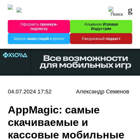
Оформить
премиум-
Альманах
Игровая
подписку
Индустрия
Запрос
инвестиций
в проект
Ежедневный
подкаст
04.07.2024 17:52
Александр Семенов
AppMagic: самые
скачиваемые и
кассовые мобильные