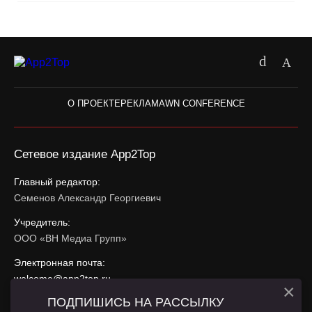
О ПРОЕКТЕ
РЕКЛАМА
WN CONFERENCE
Сетевое издание App2Top
Главный редактор:
Семенов Александр Георгиевич
Учредитель:
ООО «ВН Медиа Групп»
Электронная почта:
welcome@app2top.ru
×
ПОДПИШИСЬ НА РАССЫЛКУ
При использовании материалов активная ссылка на
app2top.ru