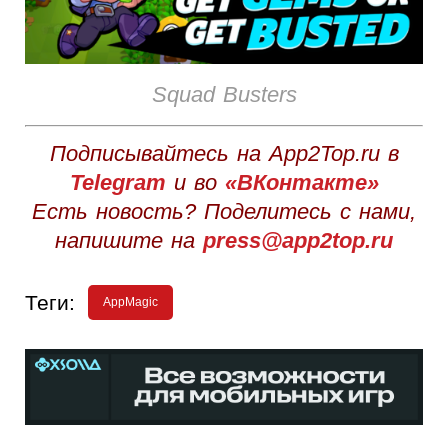
Squad Busters
Подписывайтесь на App2Top.ru в
Telegram
и во
«ВКонтакте»
Есть новость? Поделитесь с нами,
напишите на
press@app2top.ru
Теги:
AppMagic