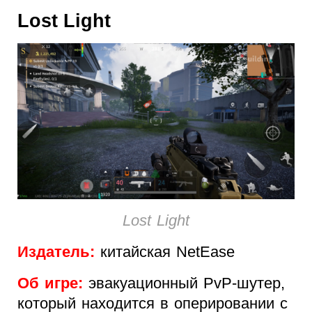
Lost Light
Lost Light
Издатель:
китайская NetEase
Об игре:
эвакуационный PvP-шутер,
который находится в оперировании с