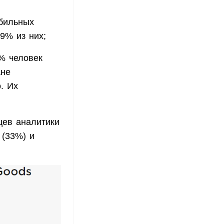
обильных
9% из них;
% человек
ане
. Их
цев аналитики
 (33%) и