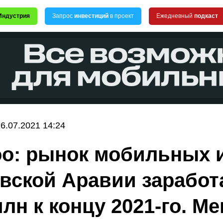
Индустрия
Запрос
инвестиций
в проект
Ежедневный
подкаст
6.07.2021 14:24
o: рынок мобильных и
вской Аравии заработ
млн к концу 2021-го. М