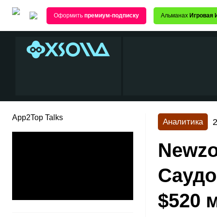
Оформить
премиум-подписку
Альманах
Игровая 
App2Top Talks
2
Аналитика
Newzo
Саудо
$520 