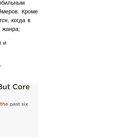
обильным
ймеров. Кроме
ся, когда в
 жанра;
и и
-