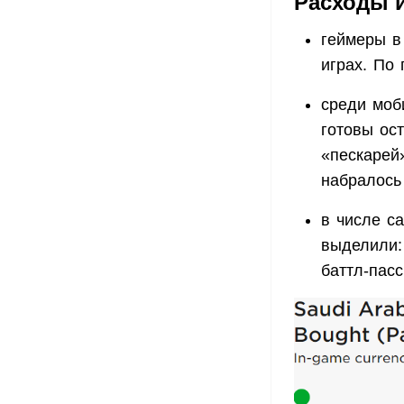
Расходы 
геймеры в
играх. По
среди моб
готовы ос
«пескарей»
набралось
в числе с
выделили:
баттл-пасс