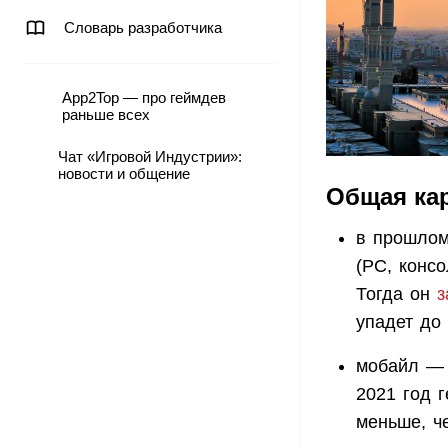
Словарь разработчика
App2Top — про геймдев
раньше всех
Чат «Игровой Индустрии»:
новости и общение
Общая ка
в прошлом
(PC, конс
Тогда он
з
упадет до
мобайл — 
2021 год 
меньше, че