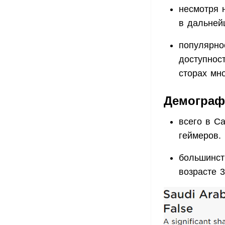
несмотря 
в дальней
популярно
доступнос
сторах мн
Демограф
всего в С
геймеров.
большинст
возрасте 3