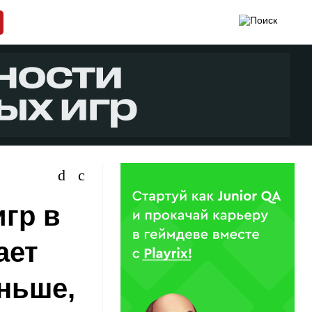
гр в
ает
еньше,