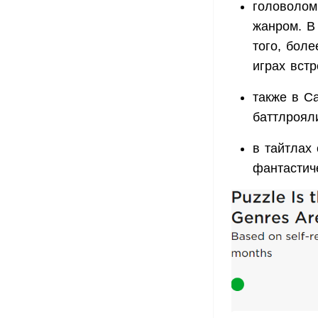
головолом
жанром. В
того, боле
играх вст
также в С
баттлроял
в тайтлах
фантастич