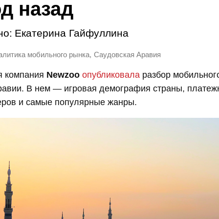
од назад
но:
Екатерина Гайфуллина
,
алитика мобильного рынка
Саудовская Аравия
я компания
Newzoo
опубликовала
разбор мобильног
равии. В нем — игровая демография страны, платеж
еров и самые популярные жанры.