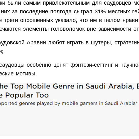
ки были самым привлекательным для саудовцев м
 них за последние полгода сыграл 31% местных ге
е трети опрошенных указало, что им в целом нравит
речаются элементы головоломок вне зависимости от
аудовской Аравии любят играть в шутеры, стратеги
и;
 саудовцы особенно ценят фэнтези-сеттинг и научно
еские мотивы.