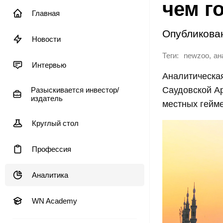
чем г
Главная
Опубликова
Новости
Теги:
,
newzoo
ан
Интервью
Аналитическа
Саудовской А
Разыскивается инвестор/
издатель
местных гейм
Круглый стол
Профессия
Аналитика
WN Academy