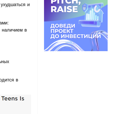
 ухудшаться и
ами:
 наличием в
ьных
одится в