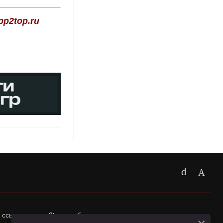
p2top.ru
 ссылка на
app2top.ru
обязательна.