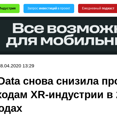
Индустрия
Запрос
инвестиций
в проект
Ежедневный
подкаст
8.04.2020 13:29
Data снова снизила пр
ходам XR-индустрии в 
годах