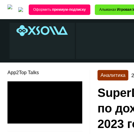
Оформить
премиум-подписку
Альманах
Игровая 
App2Top Talks
2
Аналитика
Super
по до
2023 