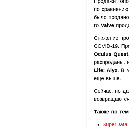
Продажи топо
по сравнению 
было продано
го
Valve
прода
Снижение про
COVID-19. Пр
Oculus Quest
распроданы, и
Life: Alyx
. В 
еще выше.
Сейчас, по д
возвращаются
Также по тем
SuperData