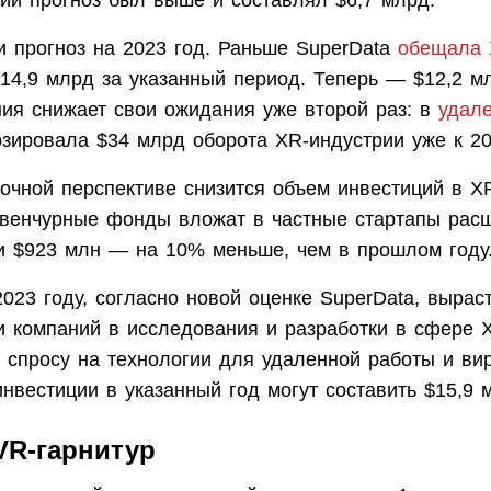
й прогноз был выше и составлял $6,7 млрд.
и прогноз на 2023 год. Раньше SuperData
обещала 
$14,9 млрд за указанный период. Теперь — $12,2 м
ния снижает свои ожидания уже второй раз: в
удале
озировала $34 млрд оборота XR-индустрии уже к 20
рочной перспективе снизится объем инвестиций в X
 венчурные фонды вложат в частные стартапы рас
и $923 млн — на 10% меньше, чем в прошлом году
023 году, согласно новой оценке SuperData, вырас
и компаний в исследования и разработки в сфере 
 спросу на технологии для удаленной работы и ви
инвестиции в указанный год могут составить $15,9 
VR-гарнитур