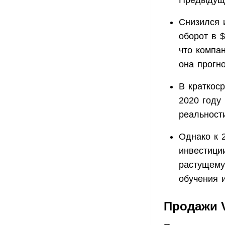
Предыдущи
Снизился 
оборот в 
что компа
она прогн
В краткос
2020 году
реальност
Однако к 2
инвестици
растущему
обучения 
Продажи 