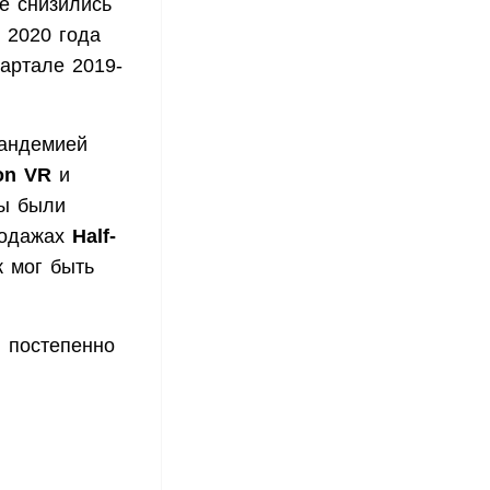
е снизились
 2020 года
артале 2019-
пандемией
ion VR
и
ры были
продажах
Half-
ж мог быть
в постепенно