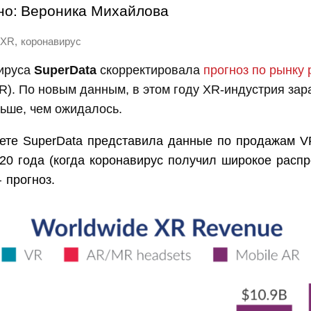
но:
Вероника Михайлова
,
XR
коронавирус
ируса
SuperData
скорректировала
прогноз по рынку
R). По новым данным, в этом году XR-индустрия зара
ьше, чем ожидалось.
чете SuperData представила данные по продажам V
20 года (когда коронавирус получил широкое распр
 прогноз.