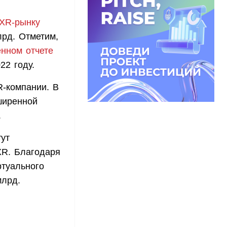
XR-рынку
лрд. Отметим,
нном отчете
22 году.
R-компании. В
ширенной
.
тут
XR. Благодаря
ртуального
млрд.