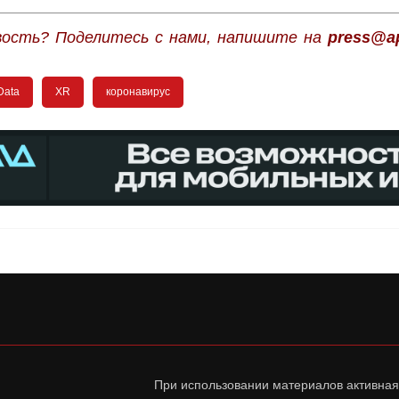
вость? Поделитесь с нами, напишите на
press@ap
Data
XR
коронавирус
При использовании материалов активная