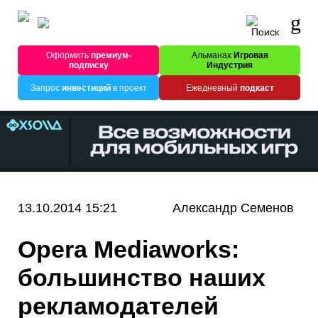
Оформить
премиум-
Альманах
Игровая
подписку
Индустрия
Запрос
инвестиций
в проект
Ежедневный
подкаст
13.10.2014 15:21
Александр Семенов
Opera Mediaworks:
большинство наших
рекламодателей