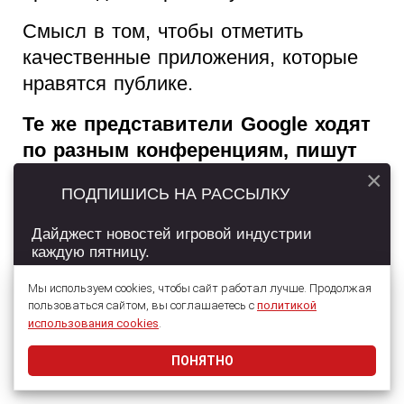
Смысл в том, чтобы отметить
качественные приложения, которые
нравятся публике.
Те же представители Google ходят
по разным конференциям, пишут
статьи, дают разработчикам чуть
×
ПОДПИШИСЬ НА РАССЫЛКУ
ли не пошаговое руководство о
том, как им попасть в «выбор
Дайджест новостей игровой индустрии
каждую пятницу.
редакции», то есть
взаимодействуют с ними. У вас
Мы используем cookies, чтобы сайт работал лучше. Продолжая
это хоть как-то налажено?
пользоваться сайтом, вы соглашаетесь с
политикой
Подписаться
использования cookies
.
Здесь все зависит от популярности
ПОНЯТНО
Даю согласие на обработку
персональных данных
самого приложения.