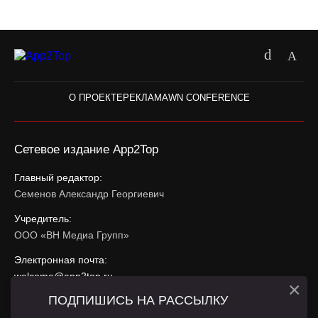
О ПРОЕКТЕ
РЕКЛАМА
WN CONFERENCE
Сетевое издание App2Top
Главный редактор:
Семенов Александр Георгиевич
Учредитель:
ООО «ВН Медиа Групп»
Электронная почта:
welcome@app2top.ru
×
ПОДПИШИСЬ НА РАССЫЛКУ
При использовании материалов активная ссылка на
app2top.ru