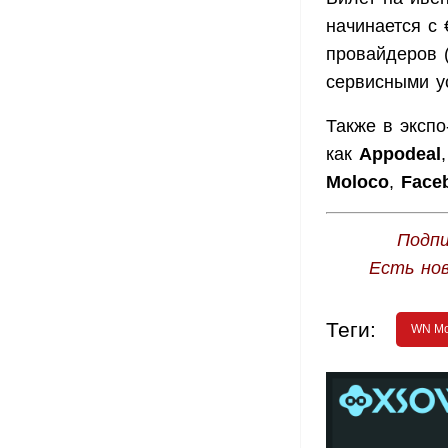
начинается с
провайдеров 
сервисными у
Также в эксп
как
Appodeal
Moloco
,
Face
Подпи
Есть но
Теги:
WN Mo