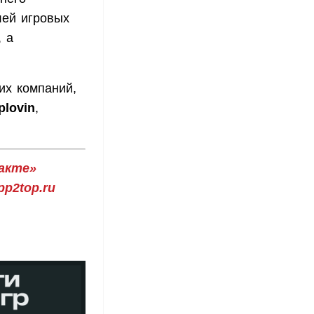
лей игровых
 а
их компаний,
plovin
,
акте»
p2top.ru