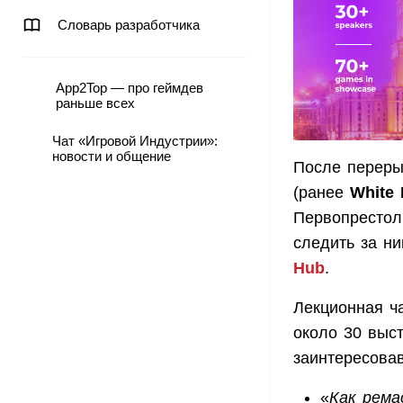
Словарь разработчика
App2Top — про геймдев
раньше всех
Чат «Игровой Индустрии»:
новости и общение
После переры
(ранее
White 
Первопрестол
следить за н
Hub
.
Лекционная ч
около 30 выс
заинтересова
«
Как рема