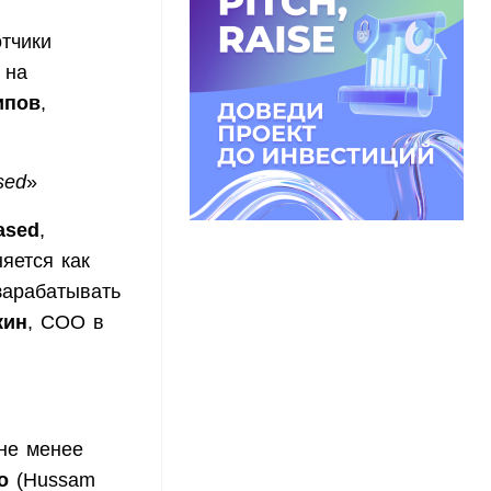
тчики
 на
ипов
,
sed
»
ased
,
яется как
зарабатывать
кин
, COO в
не менее
о
(Hussam