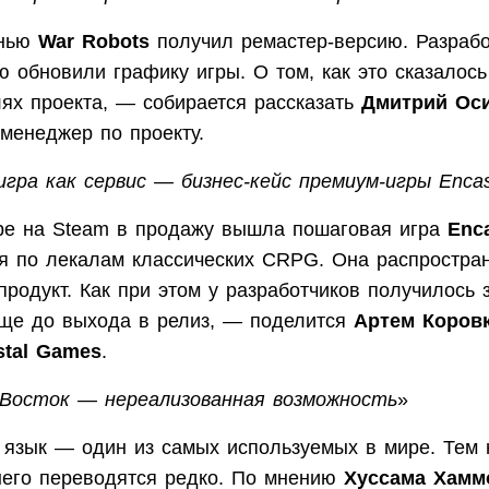
енью
War Robots
получил ремастер-версию. Разрабо
ю обновили графику игры. О том, как это сказалось
лях проекта, — собирается рассказать
Дмитрий Ос
менеджер по проекту.
игра как сервис — бизнес-кейс премиум-игры Enca
ре на Steam в продажу вышла пошаговая игра
Enc
я по лекалам классических CRPG. Она распростран
продукт. Как при этом у разработчиков получилось 
еще до выхода в релиз, — поделится
Артем Коров
stal Games
.
Восток — нереализованная возможность
»
 язык — один из самых используемых в мире. Тем 
него переводятся редко. По мнению
Хуссама Хамм