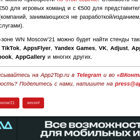
 €50 для игровых команд и с €500 для представите
(компаний, занимающихся не разработкой/изданием,
слугами).
о-зоне WN Moscow’21 можно будет найти стенды так
,
TikTok
,
AppsFlyer
,
Yandex Games
,
VK
,
Adjust
,
Ap
book
,
AppGallery
и многих других.
сывайтесь на App2Top.ru в
Telegram
и во
«ВКонт
вость? Поделитесь с нами, напишите на
press@ap
scow'21
wnconf