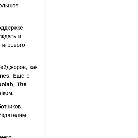
большое
оддержке
уждать и
 игрового
ейджоров, как
mes
. Еще с
kolab
,
The
нком.
отчиков.
издателям
 него