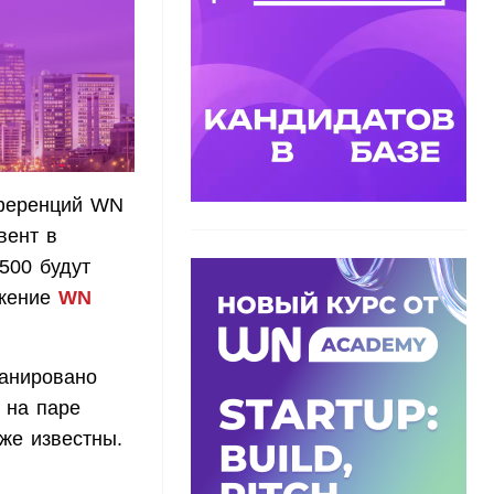
нференций WN
вент в
500 будут
ожение
WN
ланировано
 на паре
же известны.