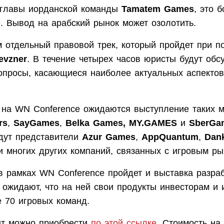
главы иорданской команды
Tamatem Games
, это 
. Вывод на арабский рынок может озолотить.
м отдельный правовой трек, который пройдет при п
evzner
. В течение четырех часов юристы будут обс
вопросы, касающиеся наиболее актуальных аспектов
 на WN Conference ожидаются выступление таких м
rs
,
SayGames
,
Belka Games, MY.GAMES
и
SberGa
дут представители
Azur Games
,
AppQuantum
,
Dan
 многих других компаний, связанных с игровым ры
в рамках WN Conference пройдет и выставка разраб
 ожидают, что на ней свои продукты инвесторам и 
е 70 игровых команд.
нт можно приобрести
по этой ссылке
. Стоимость на