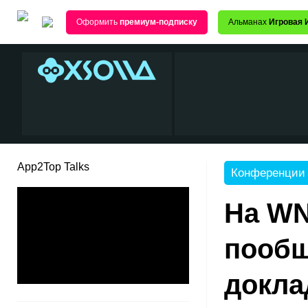
Оформить
премиум-подписку
Альманах
Игровая 
App2Top Talks
Конференции
На WN
пообщ
докла