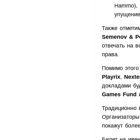
Hammo), 
упущение
Также отмети
Semenov & P
отвечать на 
права.
Помимо этого
Playrix
,
Nexte
докладами бу
Games Fund
и
Традиционно 
Организаторы
покажут боле
Билет на иве