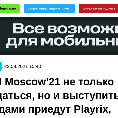
Индустрия
Запрос
инвестиций
в проект
Ежедневный
подкаст
22.09.2021 15:40
 Moscow’21 не только
аться, но и выступить
дами приедут Playrix,