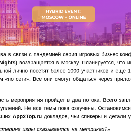
ва в связи с пандемией серия игровых бизнес-ко
Nights
) возвращается в Москву. Планируется, что и
ьной лично посетят более 1000 участников и еще 1
им «по сети». Все они смогут общаться через прил
асть мероприятия пройдет в два потока. Всего зап
туплений. Не все темы пока озвучены. Остановимся
вших
App2Top.ru
докладов, чьи спикеры и детали у
стеринг игры сказывается на метриках?
»