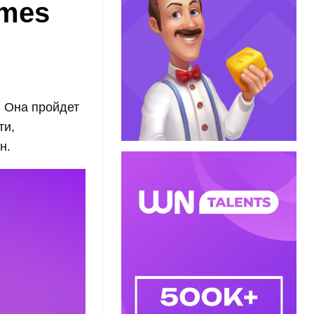
ames
. Она пройдет
ти,
н.