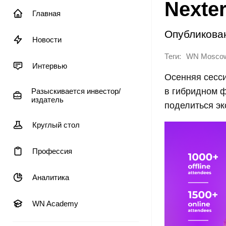
Nexte
Главная
Опубликова
Новости
Теги:
WN Moscow
Интервью
Осенняя сесс
в гибридном ф
Разыскивается инвестор/
издатель
поделиться эк
Круглый стол
Профессия
Аналитика
WN Academy