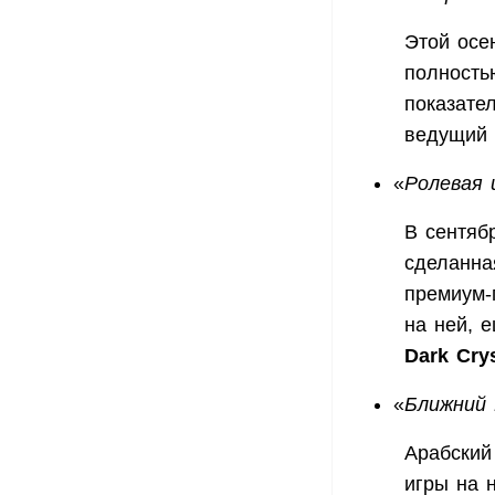
Этой ос
полность
показате
ведущий 
«
Ролевая 
В сентяб
сделанна
премиум-
на ней, 
Dark Cry
«
Ближний 
Арабский
игры на 