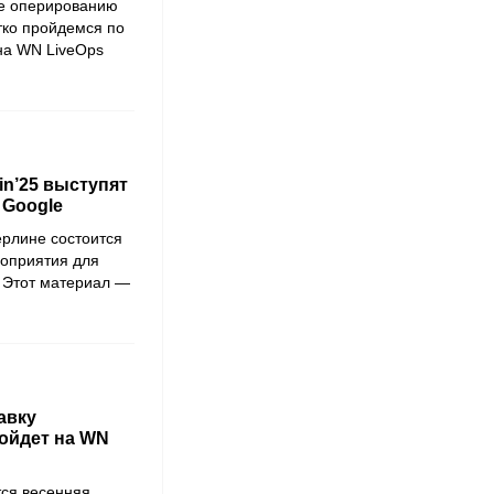
ое оперированию
тко пройдемся по
на WN LiveOps
in’25 выступят
и Google
ерлине состоится
роприятия для
. Этот материал —
авку
ройдет на WN
тся весенняя