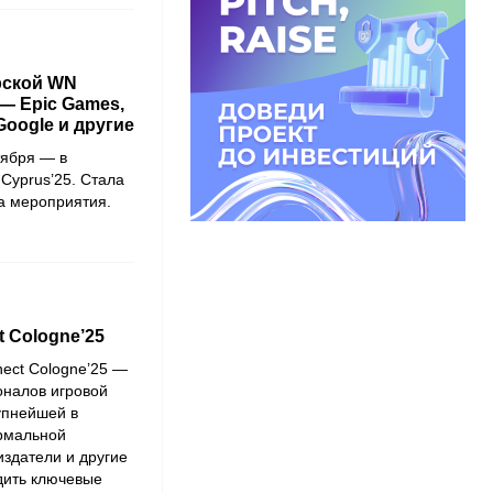
рской WN
 — Epic Games,
 Google и другие
тября — в
Cyprus’25. Стала
а мероприятия.
t Cologne’25
nect Cologne’25 —
налов игровой
упнейшей в
рмальной
издатели и другие
дить ключевые