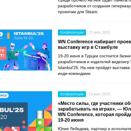
Среди прочего на ней будет панель 
разработчиков от создания гиперказу
проектам для Steam.
Конференции
22 мая, 2025
WN Conference набирает прое
выставку игр в Стамбуле
19-20 июня в Турции состоится бизне
разработчиков и издателей видеоигр
Istanbul’25. На нем пройдет выставка
инди-командами.
Конференции
14 мая, 2025
«Место силы, где участники обс
зарабатывать на играх», — Юл
WN Conference, которая пройд
19-20 июня
Юлия Лебедева, партнер и исполнит