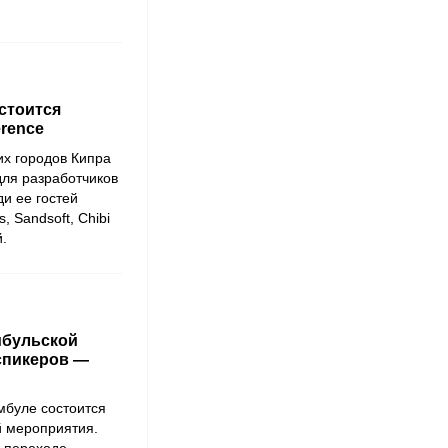
остоится
rence
их городов Кипра
для разработчиков
и ее гостей
 Sandsoft, Chibi
.
мбульской
спикеров —
мбуле состоится
 мероприятия.