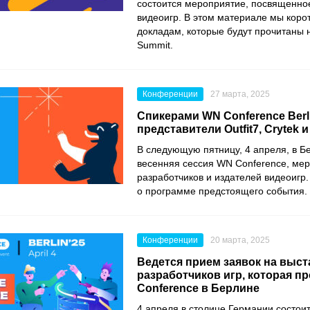
состоится мероприятие, посвященн
видеоигр. В этом материале мы коро
докладам, которые будут прочитаны 
Summit.
Конференции
27 марта, 2025
Спикерами WN Conference Berl
представители Outfit7, Crytek 
В следующую пятницу, 4 апреля, в Б
весенняя сессия WN Conference, ме
разработчиков и издателей видеоигр
о программе предстоящего события.
Конференции
20 марта, 2025
Ведется прием заявок на выст
разработчиков игр, которая п
Conference в Берлине
4 апреля в столице Германии состои