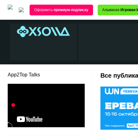
Оформить
премиум-подписку
Альманах
Игровая 
App2Top Talks
Все публика