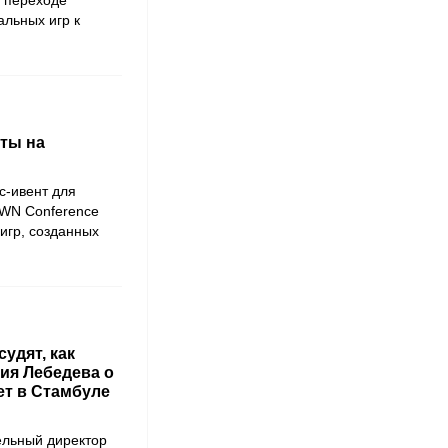
о переходе
альных игр к
кты на
с-ивент для
 WN Conference
 игр, созданных
удят, как
ия Лебедева о
ет в Стамбуле
ельный директор