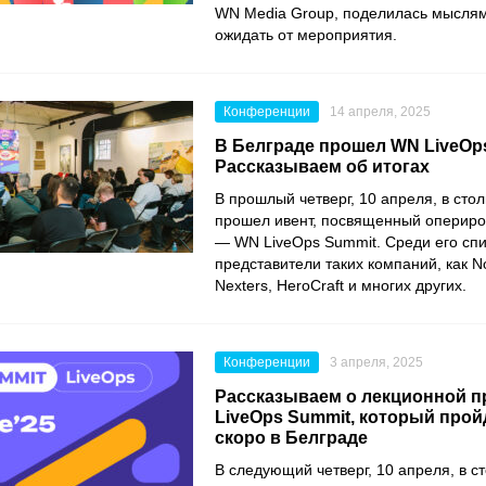
WN Media Group, поделилась мыслями
ожидать от мероприятия.
Конференции
14 апреля, 2025
В Белграде прошел WN LiveOp
Рассказываем об итогах
В прошлый четверг, 10 апреля, в сто
прошел ивент, посвященный опериро
— WN LiveOps Summit. Среди его сп
представители таких компаний, как No
Nexters, HeroCraft и многих других.
Конференции
3 апреля, 2025
Рассказываем о лекционной 
LiveOps Summit, который прой
скоро в Белграде
В следующий четверг, 10 апреля, в 