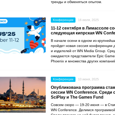
тренды и обменяться опытом.
Конференции
16 июля, 2025
11-12 сентября в Лимассоле с
следующая кипрская WN Confe
В начале осени в одном из крупнейш
пройдет новая сессия конференции 
и издателей от WN Media Group. Сред
ожидаются представители Epic Games,
Phoenix и множества других компаний
Конференции
10 июня, 2025
Опубликована программа ста
сессии WN Conference. Среди 
SciPlay и The Games Fund
Совсем скоро — 19-20 июня — в Ста
WN Conference. Делимся программой