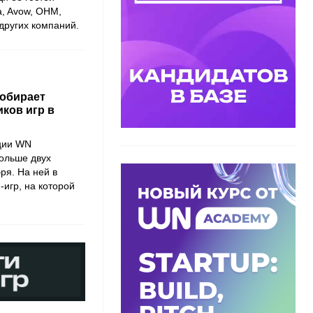
a, Avow, OHM,
других компаний.
собирает
иков игр в
ции WN
больше двух
ря. На ней в
-игр, на которой