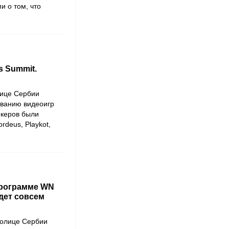
 о том, что
s Summit.
лице Сербии
ванию видеоигр
икеров были
rdeus, Playkot,
программе WN
дет совсем
столице Сербии