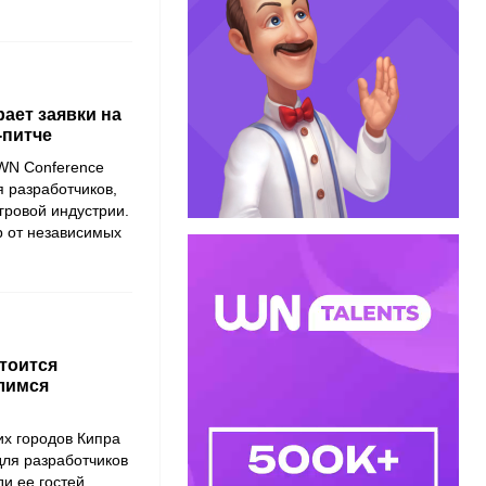
ает заявки на
-питче
 WN Conference
 разработчиков,
гровой индустрии.
р от независимых
стоится
лимся
их городов Кипра
для разработчиков
и ее гостей