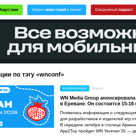
Индустрия
Запрос
инвестиций
в проект
Ежедневный
подкаст
ции по тэгу «wnconf»
Конференции
Вчера
WN Media Group анонсировала
в Ереване. Он состоится 15-16
Появилась информация о следующе
для разработчиков и издателей игр о
В середине октября в столице Армен
App2Top пройдет WN Yerevan’26 — 