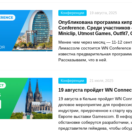
Конференции
19 августа, 2025
Опубликована программа кип
Conference. Среди участников
Miniclip, Utmost Games, Outfit7,
Менее чем через месяц — 11-12 сен
Лимассоле состоится WN Conference 
известна предварительная программ
Рассказываем, что в ней.
Конференции
21 июля, 2025
19 августа пройдет WN Connec
19 августа в Кельне пройдет WN Con
деловое мероприятие для профессио
индустрии, приуроченное к старту кр
Европе выставки Gamescom. В нефо
обстановке соберутся разработчики, 
представители геймдева, чтобы обсу