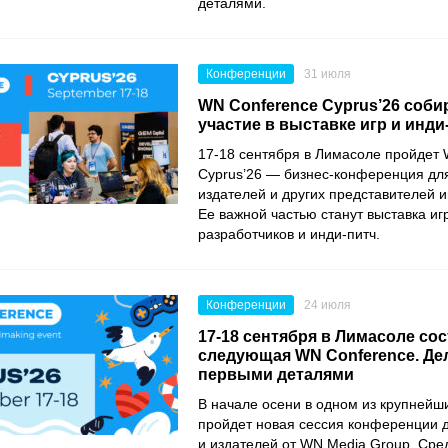
деталями.
Конференции
31 июля
WN Conference Cyprus’26 собир
участие в выставке игр и инди
17-18 сентября в Лимасоле пройдет
Cyprus’26 — бизнес-конференция для
издателей и других представителей и
Ее важной частью станут выставка иг
разработчиков и инди-питч.
Конференции
24 июля
17-18 сентября в Лимасоле со
следующая WN Conference. Де
первыми деталями
В начале осени в одном из крупнейш
пройдет новая сессия конференции 
и издателей от WN Media Group. Сред