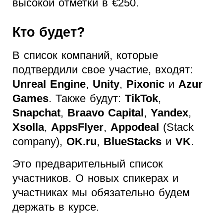
высокой отметки в €250.
Кто будет?
В список компаний, которые
подтвердили свое участие, входят:
Unreal Engine
,
Unity
,
Pixonic
и
Azur
Games
. Также будут:
TikTok
,
Snapchat
,
Braavo Capital
,
Yandex
,
Xsolla
,
AppsFlyer
,
Appodeal
(Stack
company),
OK.ru
,
BlueStacks
и
VK
.
Это предварительный список
участников. О новых спикерах и
участниках мы обязательно будем
держать в курсе.