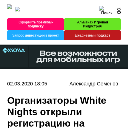
Оформить
премиум-
Альманах
Игровая
подписку
Индустрия
Запрос
инвестиций
в проект
Ежедневный
подкаст
02.03.2020 18:05
Александр Семенов
Организаторы White
Nights открыли
регистрацию на