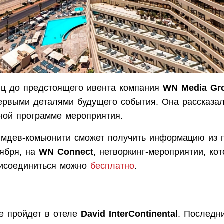
яц до предстоящего ивента компания
WN Media Gr
ервыми деталями будущего события. Она рассказал
ной программе мероприятия.
ймдев-комьюнити сможет получить информацию из 
тября, на
WN Connect
, нетворкинг-мероприятии, ко
рисоединиться можно
бесплатно
.
e пройдет в отеле
David InterContinental
. Последн