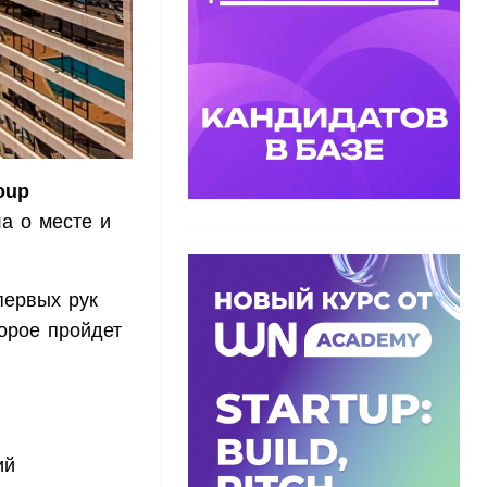
oup
а о месте и
первых рук
торое пройдет
ий