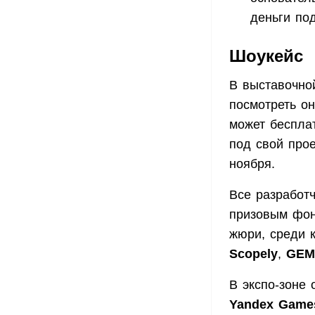
деньги по
Шоукейс
В выставочно
посмотреть о
может беспла
под свой прое
ноября.
Все разработч
призовым фон
жюри, среди к
Scopely
,
GEM 
В экспо-зоне
Yandex Game