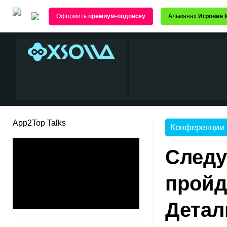
Оформить
премиум-подписку
Альманах
Игровая 
App2Top Talks
Конференции
Следу
пройд
Детал