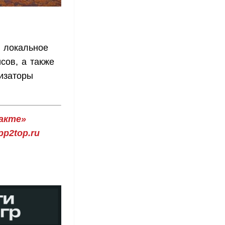
 локальное
сов, а также
изаторы
акте»
p2top.ru