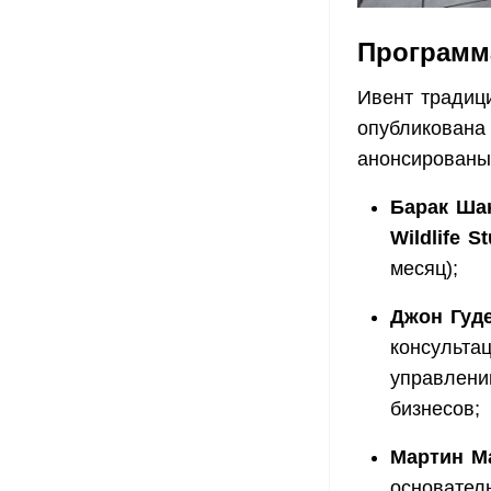
Программ
Ивент традиц
опубликована
анонсированы
Барак Ша
Wildlife S
месяц);
Джон Гуд
консульта
управлени
бизнесов;
Мартин М
основател