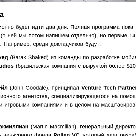
а
ионно будет идти два дня. Полная программа пока 
 (о ней мы потом напишем отдельно), но первые 14
. Например, среди докладчиков будут:
кед
(Barak Shaked) из команды по разработке моби
tudios
(бразильская компания с выручкой более $10
ейл
(John Goodale), принципал
Venture Tech Partne
ционного агентства, специализирующегося на помо
и игровыми компаниями и в целом на масштабиров
акмиллиан
(Martin Macmillan), генеральный директо
ь венчурного фонда
Pollen VC
, который дает разра