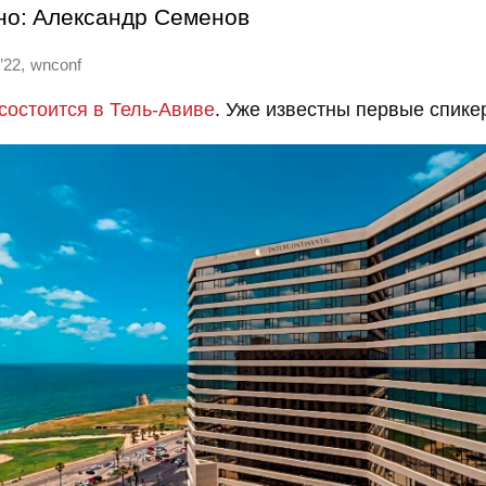
но:
Александр Семенов
,
’22
wnconf
состоится в Тель-Авиве
. Уже известны первые спике