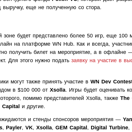
д выручку, еще не полученную со стора.
й зоне будет представлено более 50 игр, еще 100 
нлайн на платформе WN Hub. Как и всегда, участни
тно получить билет на мероприятие, а в офлайне 
кт. Для этого нужно подать
заявку на участие в вы
ики могут также принять участие в
WN Dev Contes
дом в $100 000 от
Xsolla
. Игры будет оценивать к
оторого, помимо представителей Xsolla, также
The 
Capital
и другие.
 ожидаются и стенды спонсоров мероприятия —
Yan
s
,
Payler
,
VK
,
Xsolla
,
GEM Capital
,
Digital Turbine
,