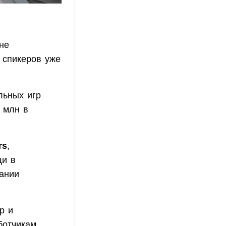
не
 спикеров уже
льных игр
 млн в
rs
,
щи в
ании
р и
ботчикам