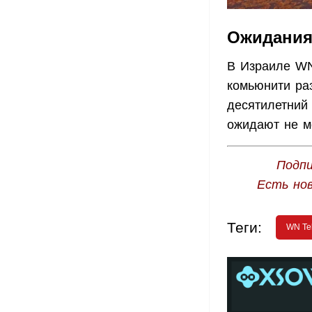
Ожидани
В Израиле WN
комьюнити ра
десятилетний
ожидают не ме
Подпи
Есть но
Теги:
WN Tel