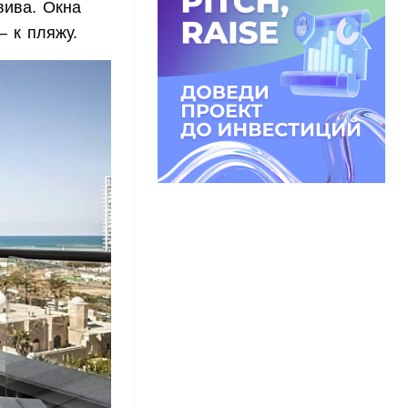
вива. Окна
 к пляжу.