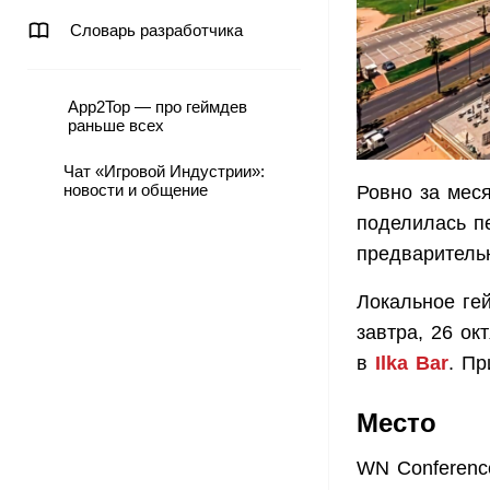
Словарь разработчика
App2Top — про геймдев
раньше всех
Чат «Игровой Индустрии»:
новости и общение
Ровно за мес
поделилась п
предваритель
Локальное ге
завтра, 26 ок
в
Ilka Bar
. П
Место
WN Conferenc