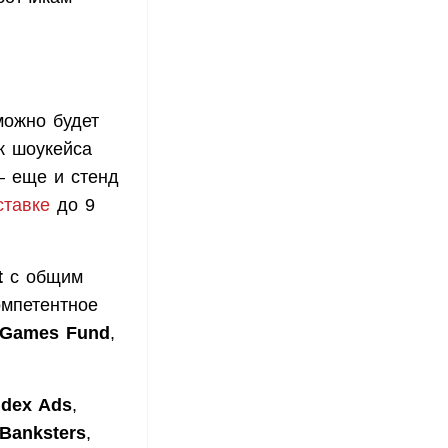
можно будет
к шоукейса
— еще и стенд
ставке
до 9
t
с общим
омпетентное
Games Fund
,
dex Ads
,
Banksters
,