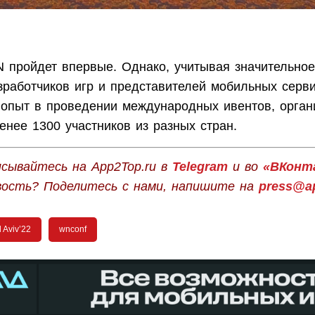
я
 пройдет впервые. Однако, учитывая значительное
зработчиков игр и представителей мобильных серви
 опыт в проведении международных ивентов, орган
нее 1300 участников из разных стран.
сывайтесь на App2Top.ru в
Telegram
и во
«ВКонт
вость? Поделитесь с нами, напишите на
press@ap
 Aviv’22
wnconf