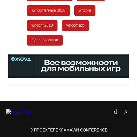
wn conference 2018
wnconf
wnconf 2018
wnconfspb
Одноклассники
О ПРОЕКТЕ
РЕКЛАМА
WN CONFERENCE