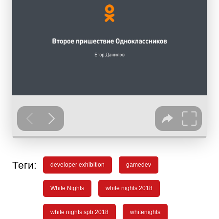
Теги:
developer exhibition
gamedev
White Nights
white nights 2018
white nights spb 2018
whitenights