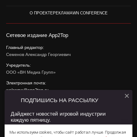
О ПРОЕКТЕ
РЕКЛАМА
WN CONFERENCE
Сетевое издание App2Top
Главный редактор:
Семенов Александр Георгиевич
Учредитель:
ООО «ВН Медиа Групп»
Электронная почта:
welcome@app2top.ru
×
ПОДПИШИСЬ НА РАССЫЛКУ
При использовании материалов активная ссылка на
app2top.ru
обязательна.
Дайджест новостей игровой индустрии
каждую пятницу.
Сайт использует IP адреса, cookie, данные геолокации
Пользователей сайта и сервис «Яндекс Метрика». Условия
Мы используем cookies, чтобы сайт работал лучше. Продолжая
использования содержатся в
Политике конфиденциальности
и