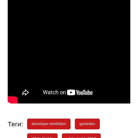
Теги:
developer exhibition
gamedev