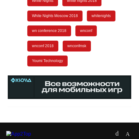
White Nights
white nights 2018
White Nights Moscow 2018
whitenights
wn conference 2018
wnconf
wnconf 2018
wnconfmsk
Youmi Technology