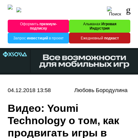
Оформить
премиум-
Альманах
Игровая
подписку
Индустрия
Запрос
инвестиций
в проект
Ежедневный
подкаст
04.12.2018 13:58
Любовь Бородулина
Видео: Youmi
Technology о том, как
продвигать игры в