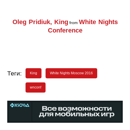
Oleg Pridiuk, King
White Nights
from
Conference
Теги:
King
White Nights Moscow 2016
wnconf