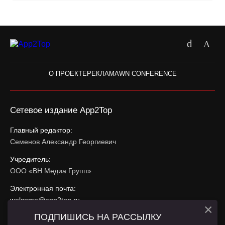
О ПРОЕКТЕ
РЕКЛАМА
WN CONFERENCE
Сетевое издание App2Top
Главный редактор:
Семенов Александр Георгиевич
Учредитель:
ООО «ВН Медиа Групп»
Электронная почта:
welcome@app2top.ru
×
ПОДПИШИСЬ НА РАССЫЛКУ
При использовании материалов активная ссылка на
app2top.ru