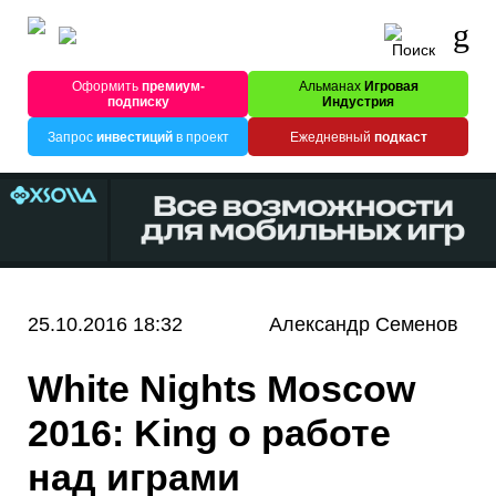
Оформить
премиум-
Альманах
Игровая
подписку
Индустрия
Запрос
инвестиций
в проект
Ежедневный
подкаст
25.10.2016 18:32
Александр Семенов
White Nights Moscow
2016: King о работе
над играми