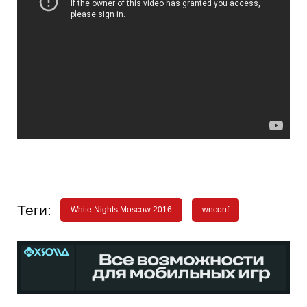
Теги:
White Nights Moscow 2016
wnconf