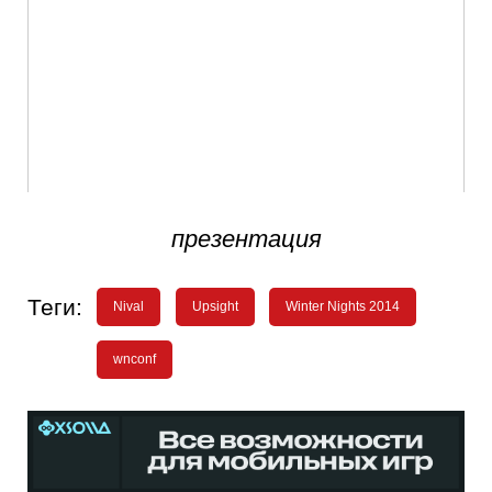
презентация
Теги:
Nival
Upsight
Winter Nights 2014
wnconf