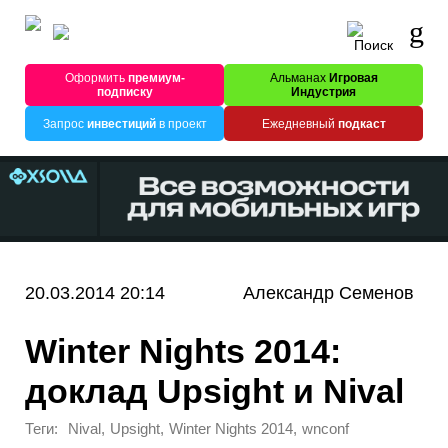
Оформить
премиум-
Альманах
Игровая
подписку
Индустрия
Запрос
инвестиций
в проект
Ежедневный
подкаст
20.03.2014 20:14
Александр Семенов
Winter Nights 2014:
доклад Upsight и Nival
Теги:
,
,
,
Nival
Upsight
Winter Nights 2014
wnconf