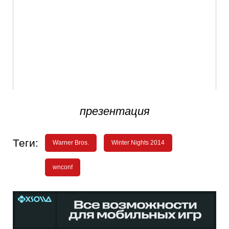
презентация
Теги:
Warner Bros.
Winter Nights 2014
wnconf