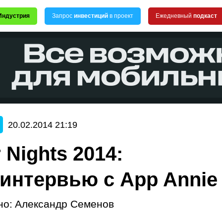
Индустрия
Запрос
инвестиций
в проект
Ежедневный
подкаст
20.02.2014 21:19
 Nights 2014:
интервью с App Annie
но:
Александр Семенов