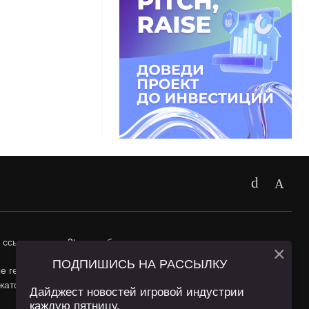
 ссылка на
app2top.ru
обязательна.
×
ПОДПИШИСЬ НА РАССЫЛКУ
ные геолокации Пользователей сайта и сервис «Яндекс
жатся в
Политике конфиденциальности
и
Пользовательском
Дайджест новостей игровой индустрии
каждую пятницу.