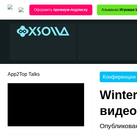
Оформить
премиум-подписку
Альманах
Игровая 
App2Top Talks
Конференции
Winter
видео
Опубликова