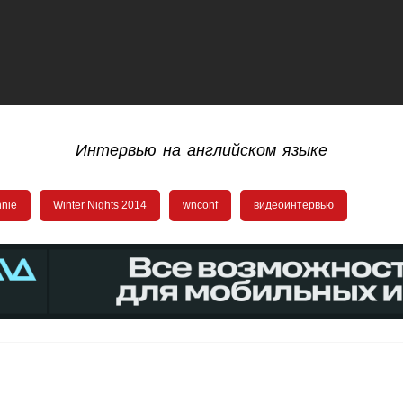
Интервью на английском языке
nnie
Winter Nights 2014
wnconf
видеоинтервью