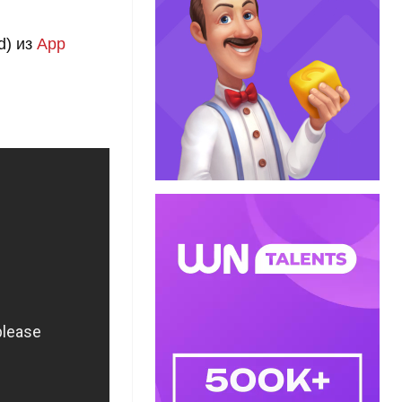
d) из
App