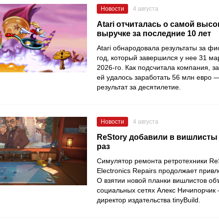
Новости
4 августа
Atari отчиталась о самой выс
выручке за последние 10 лет
Atari обнародовала результаты за ф
год, который завершился у нее 31 ма
2026-го. Как подсчитала компания, з
ей удалось заработать 56 млн евро 
результат за десятилетие.
Новости
4 августа
ReStory добавили в вишлисты 
раз
Симулятор ремонта ретротехники ReSt
Electronics Repairs продолжает прив
О взятии новой планки вишлистов об
социальных сетях Алекс Ничипорчик
директор издательства tinyBuild.