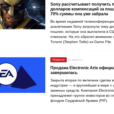
Sony рассчитывает получить
долларов компенсаций за по
70% суммы она уже забрала
Во время недавней телеконференции
аналитиками Sony затронула тему д
пошлин, которые она выплатила в С
отменили. На это обратил внимание 
Тотило (Stephen Totilo) из Game File.
Новости
5 августа
Продажа Electronic Arts офиц
завершилась
Закрыта вторая по величине сделка в
индустрии — и крупнейшая в мире с
заемных средств. Компания Electronic
принадлежит группе инвесторов во г
фондом Саудовской Аравии (PIF).