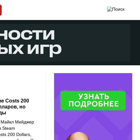
e Costs 200
лларов, но
нды
ц Майкл Мейджер
в Steam
ts 200 Dollars,