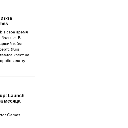
 из-за
ames
ub в свое время
ь больше. В
тарший гейм-
ертс (Kris
тавила крест на
опробовала ту
up: Launch
ва месяца
ctor Games