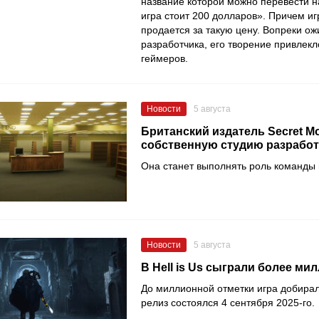
название которой можно перевести на
игра стоит 200 долларов». Причем иг
продается за такую цену. Вопреки о
разработчика, его творение привлек
геймеров.
Новости
5 августа
Британский издатель Secret M
собственную студию разработ
Она станет выполнять роль команды
Новости
5 августа
В Hell is Us сыграли более ми
До миллионной отметки игра добирала
релиз состоялся 4 сентября 2025-го.