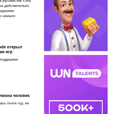
 русский как «Эта
ра действительно
жиданиям
ло немало
ode открыл
ки игр
 поддержки.
ллиона человек
сь почти год: ее