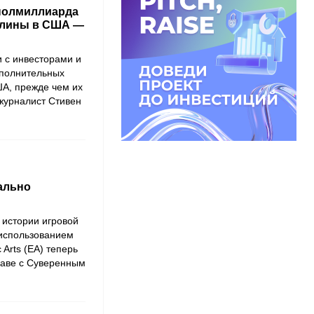
 полмиллиарда
шлины в США —
 с инвесторами и
ополнительных
ША, прежде чем их
журналист Стивен
иально
 истории игровой
 использованием
 Arts (EA) теперь
лаве с Суверенным