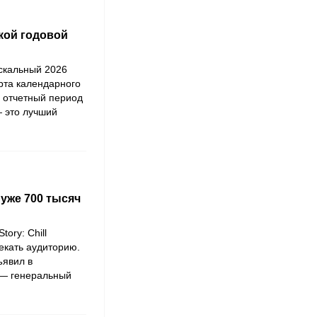
окой годовой
искальный 2026
рта календарного
а отчетный период
— это лучший
уже 700 тысяч
ory: Chill
лекать аудиторию.
ъявил в
 — генеральный