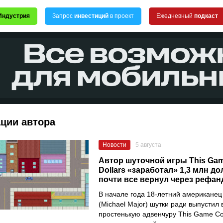
Индустрия
Запрос
инвестиций
в проект
Ежедневный
подкаст
ации автора
Новости
5 августа
Автор шуточной игры This Gam
Dollars «заработал» 1,3 млн до
почти все вернул через рефа
В начале года 18-летний американе
(Michael Major) шутки ради выпустил 
простенькую адвенчуру This Game Cos