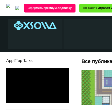
Оформить
премиум-подписку
Альманах
Игровая 
App2Top Talks
Все публик