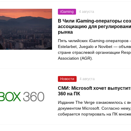
iGaming
4 августа
В Чили iGaming-операторы со
ассоциацию для регулировани
рынка
Пять чилийских iGaming-операторов —
Estelarbet, Juegalo и Novibet — объяв
стране отраслевой организации Resp
Association (AGR).
Новости
4 августа
СМИ: Microsoft хочет выпустит
360 на ПК
Издание The Verge ознакомилось с в
документом Microsoft. Согласно нему
собирается портировать на ПК множе