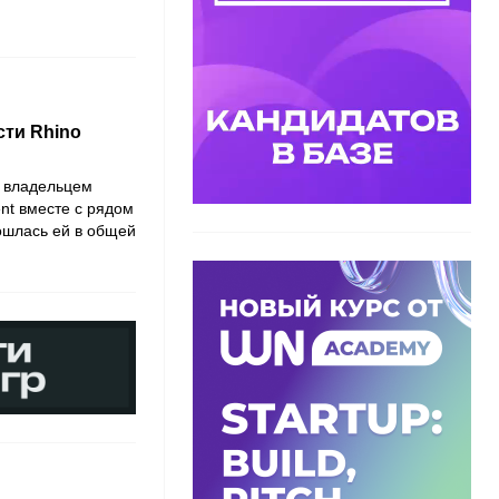
сти Rhino
 владельцем
ent вместе с рядом
бошлась ей в общей