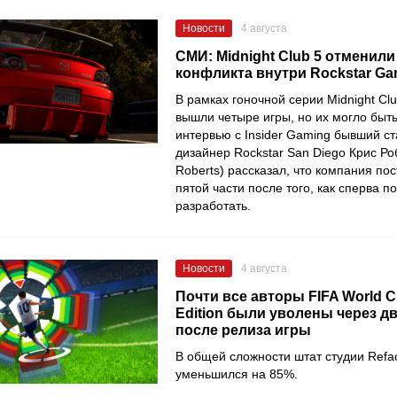
Новости
4 августа
СМИ: Midnight Club 5 отменили
конфликта внутри Rockstar G
В рамках гоночной серии Midnight Cl
вышли четыре игры, но их могло быт
интервью с Insider Gaming бывший с
дизайнер Rockstar San Diego Крис Роб
Roberts) рассказал, что компания пос
пятой части после того, как сперва п
разработать.
Новости
4 августа
Почти все авторы FIFA World C
Edition были уволены через д
после релиза игры
В общей сложности штат студии Refa
уменьшился на 85%.