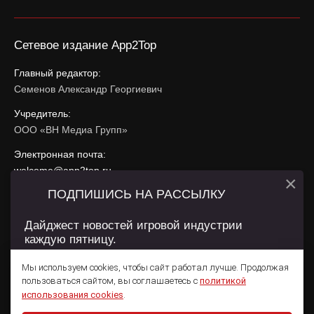
Сетевое издание App2Top
Главный редактор:
Семенов Александр Георгиевич
Учредитель:
ООО «ВН Медиа Групп»
Электронная почта:
welcome@app2top.ru
×
ПОДПИШИСЬ НА РАССЫЛКУ
При использовании материалов активная ссылка на
app2top.ru
обязательна.
Дайджест новостей игровой индустрии
каждую пятницу.
Сайт использует IP адреса, cookie, данные геолокации
Пользователей сайта и сервис «Яндекс Метрика». Условия
Мы используем cookies, чтобы сайт работал лучше. Продолжая
использования содержатся в
Политике конфиденциальности
и
пользоваться сайтом, вы соглашаетесь с
политикой
Пользовательском соглашении
.
Подписаться
использования cookies
.