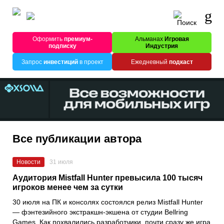
Оформить
премиум-
Альманах
Игровая
подписку
Индустрия
Запрос
инвестиций
в проект
Ежедневный
подкаст
Все публикации автора
Новости
31 июля
Аудитория Mistfall Hunter превысила 100 тысяч
игроков менее чем за сутки
30 июля на ПК и консолях состоялся релиз Mistfall Hunter
— фэнтезийного экстракшн-экшена от студии Bellring
Games. Как похвалились разработчики, почти сразу же игра