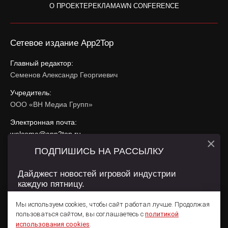
О ПРОЕКТЕ
РЕКЛАМА
WN CONFERENCE
Сетевое издание App2Top
Главный редактор:
Семенов Александр Георгиевич
Учредитель:
ООО «ВН Медиа Групп»
Электронная почта:
welcome@app2top.ru
×
ПОДПИШИСЬ НА РАССЫЛКУ
При использовании материалов активная ссылка на
app2top.ru
обязательна.
Дайджест новостей игровой индустрии
каждую пятницу.
Сайт использует IP адреса, cookie, данные геолокации
Пользователей сайта и сервис «Яндекс Метрика». Условия
Мы используем cookies, чтобы сайт работал лучше. Продолжая
использования содержатся в
Политике конфиденциальности
и
пользоваться сайтом, вы соглашаетесь с
политикой
Пользовательском соглашении
.
Подписаться
использования cookies
.