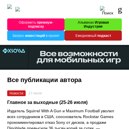
Оформить
премиум-
Альманах
Игровая
подписку
Индустрия
Запрос
инвестиций
в проект
Ежедневный
подкаст
Все публикации автора
Новости
27 июля
Главное за выходные (25-26 июля)
Издатель Squirrel With A Gun и Maximum Football уволил
всех сотрудников в США, сооснователь Rockstar Games
прокомментировал отказ Sony от дисков, а продажи
Dinoblade превысили 36 тысяч копий за сутки, —