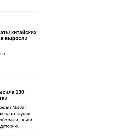
раты китайских
ds выросли
ся.
высила 100
тки
елиз Mistfall
шена от студии
аботчики, почти
удиторию.