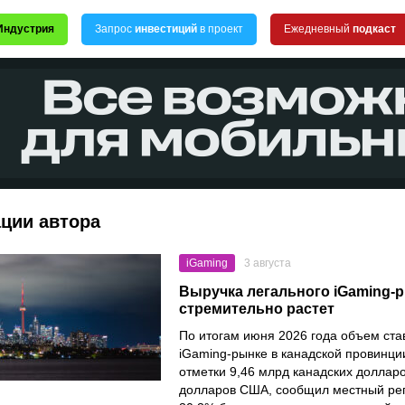
Индустрия
Запрос
инвестиций
в проект
Ежедневный
подкаст
ации автора
iGaming
3 августа
Выручка легального iGaming-
стремительно растет
По итогам июня 2026 года объем ста
iGaming-рынке в канадской провинци
отметки 9,46 млрд канадских долларо
долларов США, сообщил местный рег