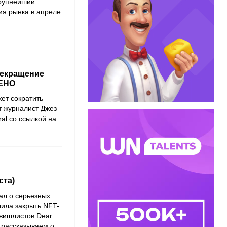
крупнейший
ия рынка в апреле
рекращение
ЛЕНО
ет сократить
т журналист Джез
al со ссылкой на
ста)
ал о серьезных
ешила закрыть NFT-
 вишлистов Dear
 рассказываем о