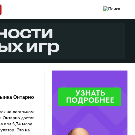
рынка Онтарио
вок на легальном
и Онтарио достиг
в или 6,74 млрд
улятор. Это на