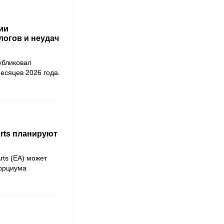
ии
логов и неудач
убликовал
есяцев 2026 года.
Arts планируют
rts (EA) может
орциума