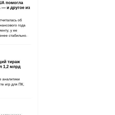
ША помогла
 — и другое из
отчиталась об
нансового года
енту, у ее
енее стабильно.
щий тираж
 1,2 млрд
е аналитики
те игр для ПК,