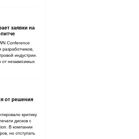
ает заявки на
-питче
 WN Conference
 разработчиков,
гровой индустрии.
р от независимых
я от решения
нтировало критику
печати дисков с
ion. В компании
ов, но отступать