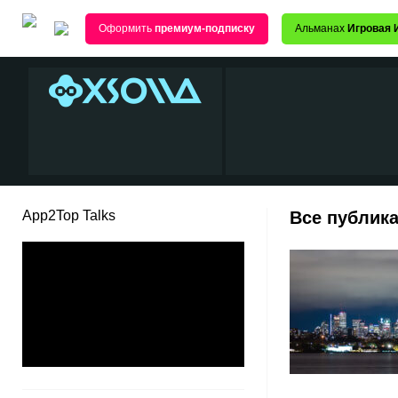
Оформить
премиум-подписку
Альманах
Игровая 
App2Top Talks
Все публик