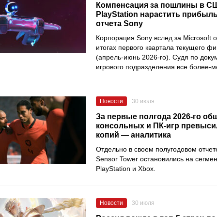
Компенсация за пошлины в С
PlayStation нарастить прибыль
отчета Sony
Корпорация Sony вслед за Microsoft 
итогах первого квартала текущего фи
(апрель-июнь 2026-го). Судя по докум
игрового подразделения все более-м
Новости
30 июля
За первые полгода 2026-го об
консольных и ПК-игр превысил
копий — аналитика
Отдельно в своем полугодовом отчет
Sensor Tower остановились на сегмен
PlayStation и Xbox.
Новости
30 июля