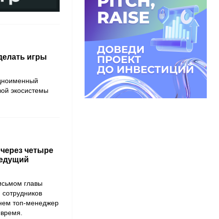
 делать игры
одноименный
вой экосистемы
 через четыре
ведущий
исьмом главы
 сотрудников
 нем топ-менеджер
 время.