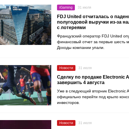
iGaming
31 июля
FDJ United отчиталась о паден
полугодовой выручки из-за на
с лотереями
Французский оператор FDJ United оп
финансовый отчет за первые шесть м
Доходы компании упали.
Новости
31 июля
Сделку по продаже Electronic 
завершить 4 августа
Уже в следующий вторник Electronic A
официально перейти под крыло конс
инвесторов.
Новости
31 июля