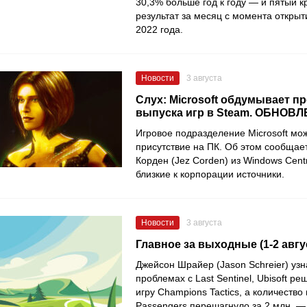
30,3% больше год к году — и пятый 
результат за месяц с момента открыт
2022 года.
Новости
3 августа
Слух: Microsoft обдумывает п
выпуска игр в Steam. ОБНОВ
Игровое подразделение Microsoft мож
присутствие на ПК. Об этом сообщае
Корден (Jez Corden) из Windows Centr
близкие к корпорации источники.
Новости
3 августа
Главное за выходные (1-2 авгу
Джейсон Шрайер (Jason Schreier) узн
проблемах с Last Sentinel, Ubisoft р
игру Champions Tactics, а количество
Passengers перешагнуло за 2 млн, —