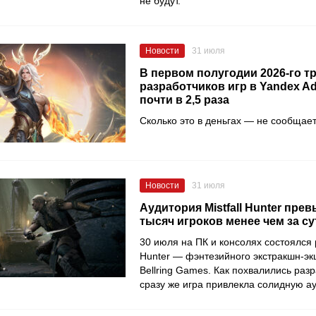
не будут.
Новости
31 июля
В первом полугодии 2026-го т
разработчиков игр в Yandex A
почти в 2,5 раза
Сколько это в деньгах — не сообщает
Новости
31 июля
Аудитория Mistfall Hunter пре
тысяч игроков менее чем за су
30 июля на ПК и консолях состоялся р
Hunter — фэнтезийного экстракшн-эк
Bellring Games. Как похвалились разр
сразу же игра привлекла солидную а