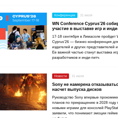
Конференции
31 июля
WN Conference Cyprus’26 собир
участие в выставке игр и инди
17-18 сентября в Лимасоле пройдет
Cyprus’26 — бизнес-конференция для
издателей и других представителей и
Ее важной частью станут выставка иг
разработчиков и инди-питч.
Новости
31 июля
Sony не намерена отказыватьс
насчет выпуска дисков
Руководство Sony впервые прокомме
планов по прекращению в 2028 году 
новыми играми для консолей PlayStat
заявили, что понимают эмоции геймер