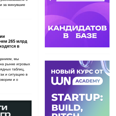
ии за минувшие
нии
чем 265 млрд
ходятся в
зданием, мы
 на рынке игровых
лядных таблиц,
ак и ситуацию в
оворим и о