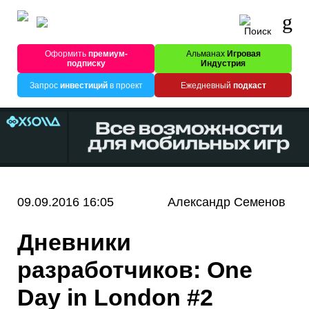
Оформить
премиум-
Альманах
Игровая
подписку
Индустрия
Запрос
инвестиций
в проект
Ежедневный
подкаст
09.09.2016 16:05
Александр Семенов
Дневники
разработчиков: One
Day in London #2