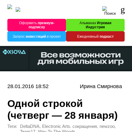
Оформить
премиум-
Альманах
Игровая
подписку
Индустрия
Запрос
инвестиций
в проект
Ежедневный
подкаст
28.01.2016 18:52
Ирина Смирнова
Одной строкой
(четверг — 28 января)
Теги:
,
,
,
DeltaDNA
Electronic Arts. сокращения
newzoo
,
Team17
Way To The Woods