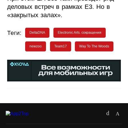
деловых встреч в рамках E3. Но в
«закрытых залах».
Теги:
DeltaDNA
Electronic Arts. сокращения
newzoo
Team17
Way To The Woods