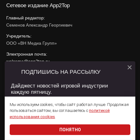
Сетевое издание App2Top
Главный редактор:
Семенов Александр Георгиевич
Учредитель:
ООО «ВН Медиа Групп»
Электронная почта:
welcome@app2top.ru
×
ПОДПИШИСЬ НА РАССЫЛКУ
При использовании материалов активная ссылка на
app2top.ru
обязательна.
Дайджест новостей игровой индустрии
каждую пятницу.
Сайт использует IP адреса, cookie, данные геолокации
Пользователей сайта и сервис «Яндекс Метрика». Условия
Мы используем cookies, чтобы сайт работал лучше. Продолжая
использования содержатся в
Политике конфиденциальности
и
пользоваться сайтом, вы соглашаетесь с
политикой
Пользовательском соглашении
.
Подписаться
использования cookies
.
ПОНЯТНО
Даю согласие на обработку
персональных данных
© 2011 — 2026 App2Top
16+