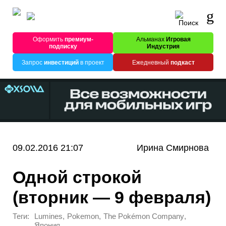
Оформить
премиум-
Альманах
Игровая
подписку
Индустрия
Запрос
инвестиций
в проект
Ежедневный
подкаст
09.02.2016 21:07
Ирина Смирнова
Одной строкой
(вторник — 9 февраля)
Теги:
,
,
,
Lumines
Pokemon
The Pokémon Company
Япония