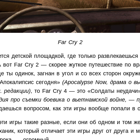
Far Cry 2
ется детской площадкой, где только развлекаешься
 вот Far Cry 2 — скорее жуткое путешествие по в
де ты одинок, загнан в угол и со всех сторон окруж
«Апокалипсис сегодня»
(Apocalypse Now, драма о в
. редакции)
, то Far Cry 4 — это «Солдаты неудач
едия про съемки боевика о вьетнамской войне, — п
адаешься вопросом, как эти игры вообще попали в 
эти игры такие разные, если они об одном и том ж
ханик, который отличает эти игры друг от друга и 
грока, — огромный.