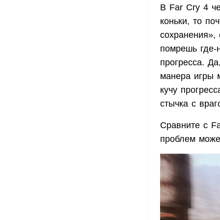
В Far Cry 4 ч
коньки, то по
сохранения», 
помрешь где-н
прогресса. Да
манера игры 
кучу прогресс
стычка с враг
Сравните с Fa
проблем може