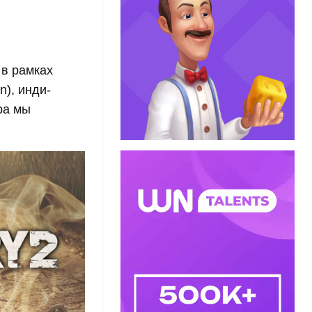
 в рамках
n), инди-
ра мы