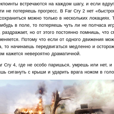
екпоинты встречаются на каждом шагу, и если вдру
чти не потеряешь прогресс. В Far Cry 2 нет «быстро
сохраниться можно только в нескольких локациях. 
ибудь в поле, то потеряешь чуть ли не полчаса иг
, раздражает, но от этого постоянно помнишь, что с
меняется. Потому что если от одного движения мо
а, то начинаешь передвигаться медленно и осторож
ом кажется невероятно драматичной.
r Cry 4, где не особо паришься, умрешь или нет, и
шь сигануть с крыши и ударить врага ножом в голо