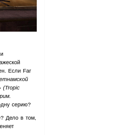
 и
ражеской
ен. Если Far
ьетнамской
и»
(Tropic
рим.
одну серию?
е? Дело в том,
меняет