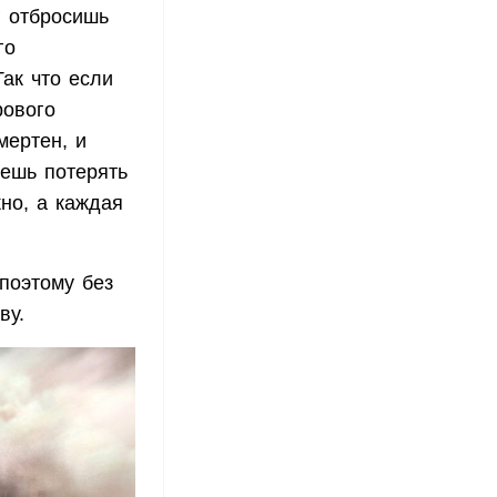
г отбросишь
го
Так что если
рового
мертен, и
жешь потерять
но, а каждая
 поэтому без
ву.