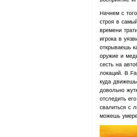
Начнем с того
строя в самый
времени трати
игрока в уяз
открываешь к
оружие и мед
сесть на авто
локаций. В Fa
куда движешьс
довольно жутк
отследить его
свалиться с л
можешь умере