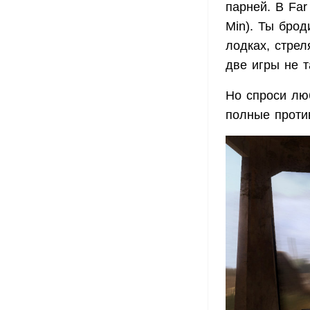
парней. В Far
Min). Ты бро
лодках, стрел
две игры не т
Но спроси люб
полные против