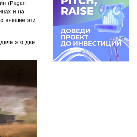
Мин (Pagan
инах и на
то внешне эти
 деле это две