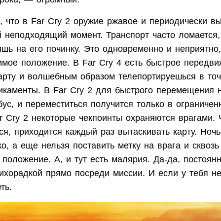
, что в Far Cry 2 оружие ржавое и периодически в
 неподходящий момент. Транспорт часто ломается, 
шь на его починку. Это одновременно и неприятно,
вимое положение. В Far Cry 4 есть быстрое передв
арту и волшебным образом телепортируешься в точк
икаменты. В Far Cry 2 для быстрого перемещения 
бус, и переместиться получится только в ограничен
r Cry 2 некоторые чекпоинты охраняются врагами. 
я, приходится каждый раз вытаскивать карту. Ночь
о, а еще нельзя поставить метку на врага и сквозь
 положение. А, и тут есть малярия. Да-да, постоян
ихорадкой прямо посреди миссии. И если у тебя нет
ть.