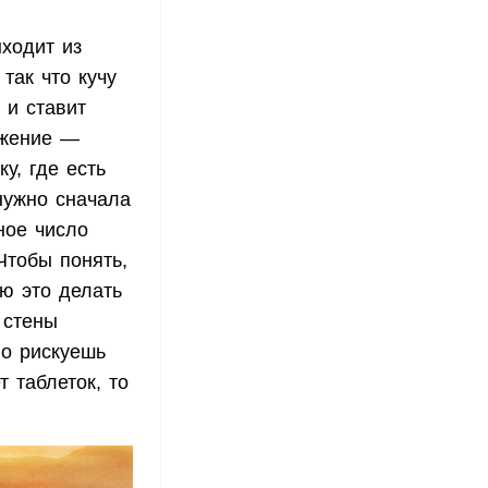
ыходит из
так что кучу
 и ставит
ижение —
у, где есть
нужно сначала
ное число
Чтобы понять,
ю это делать
 стены
но рискуешь
 таблеток, то