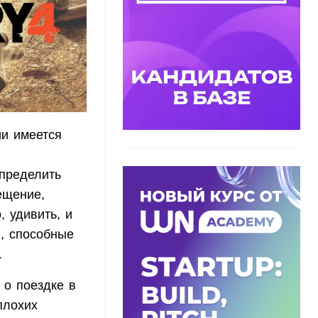
ии имеется
определить
ещение,
, удивить, и
ы, способные
.
 о поездке в
плохих