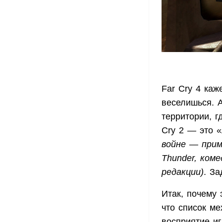
Far Cry 4 каж
веселишься. А
территории, г
Cry 2 — это 
войне — прим
Thunder, ком
редакции)
. З
Итак, почему 
что список ме
восприятие и