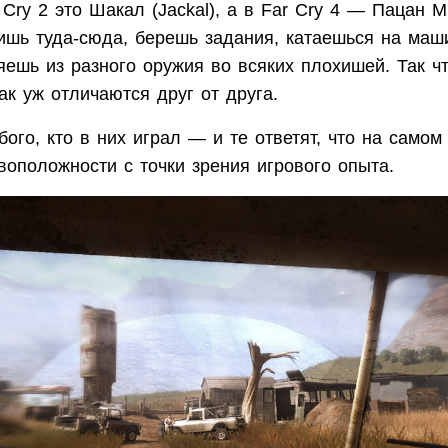
 Cry 2 это Шакал (Jackal), а в Far Cry 4 — Пацан 
дишь туда-сюда, берешь задания, катаешься на маш
яешь из разного оружия во всяких плохишей. Так ч
ак уж отличаются друг от друга.
ого, кто в них играл — и те ответят, что на самом
оположности с точки зрения игрового опыта.