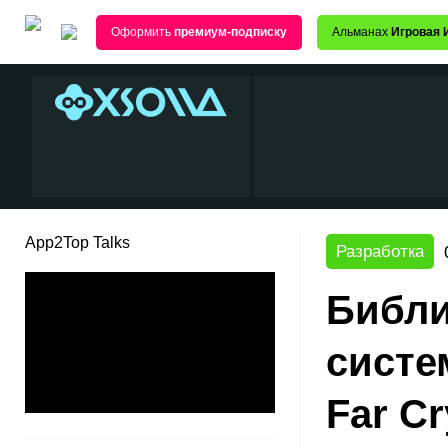
Оформить
премиум-подписку
Альманах
Игровая 
App2Top Talks
Разработка
Библи
систе
Far Cr