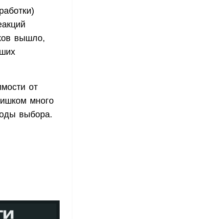
работки)
еакций
ков вышло,
йших
имости от
лишком много
боды выбора.