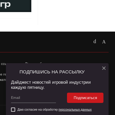
 ссылка на
app2top.ru
обязательна.
×
ПОДПИШИСЬ НА РАССЫЛКУ
ные геолокации Пользователей сайта и сервис «Яндекс
жатся в
Политике конфиденциальности
и
Пользовательском
Дайджест новостей игровой индустрии
каждую пятницу.
Подписаться
Даю согласие на обработку
персональных данных
16+