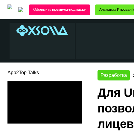
Оформить
премиум-подписку
Альманах
Игровая 
App2Top Talks
Разработка
Для U
позво
лицев