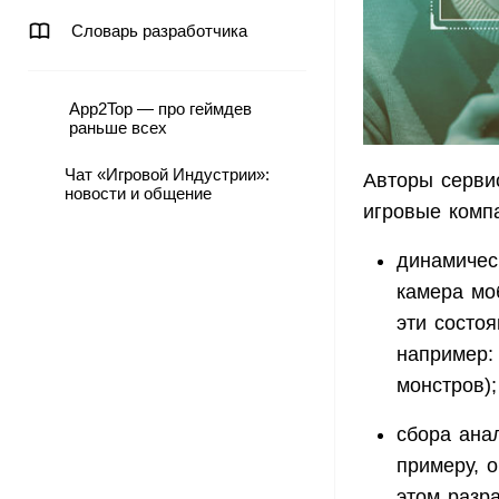
Словарь разработчика
App2Top — про геймдев
раньше всех
Чат «Игровой Индустрии»:
Авторы сервис
новости и общение
игровые компа
динамичес
камера мо
эти состоя
например: 
монстров);
сбора анал
примеру, 
этом разр