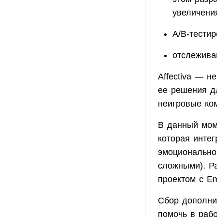
увеличени
А/B-тестир
отслежива
Affectiva — н
ее решения д
неигровые ком
В данный мом
которая интег
эмоционально
сложными). Р
проектом с E
Сбор дополни
помочь в рабо