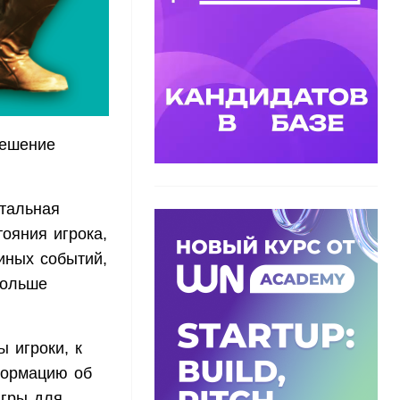
решение
тальная
ояния игрока,
 иных событий,
больше
ы игроки, к
формацию об
игры для