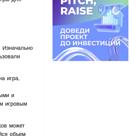
. Изначально
ьзовали
а игра,
ыми и
им игровым
ков может
йся объем