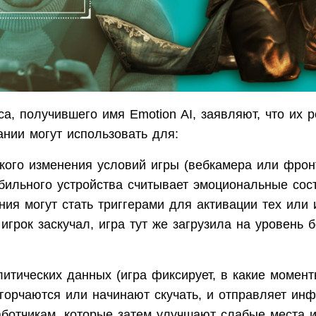
а, получившего имя Emotion AI, заявляют, что их 
нии могут использовать для:
кого изменения условий игры (вебкамера или фрон
бильного устройства считывает эмоциональные сост
ния могут стать триггерами для активации тех или
игрок заскучал, игра тут же загрузила на уровень 
итических данных (игра фиксирует, в какие момент
огорчаются или начинают скучать, и отправляет ин
аботчикам, которые затем улучшают слабые места 