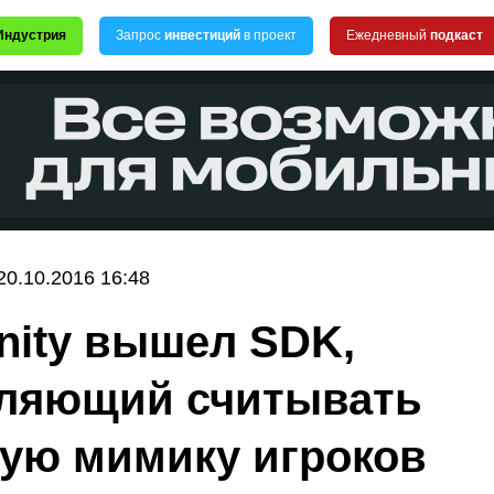
Индустрия
Запрос
инвестиций
в проект
Ежедневный
подкаст
20.10.2016 16:48
nity вышел SDK,
ляющий считывать
ую мимику игроков