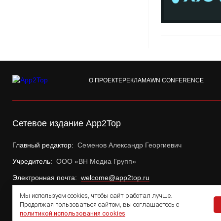
О ПРОЕКТЕ
РЕКЛАМА
WN CONFERENCE
Сетевое издание App2Top
Главный редактор:
Семенов Александр Георгиевич
Учредитель:
ООО «ВН Медиа Групп»
Электронная почта:
welcome@app2top.ru
Мы используем cookies, чтобы сайт работал лучше.
Продолжая пользоваться сайтом, вы соглашаетесь с
политикой использования cookies
.
© 2011 — 2026 App2Top