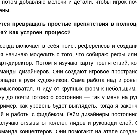
и потом добавляю мелочи и детали, чтобы игрок по
ены.
ается превращать простые препятствия в полно
а? Как устроен процесс?
сегда включает в себя поиск референсов и создани
 я начинаю моделить с того, что собираю рефы или
рт-директор. Потом я изучаю карту препятствий, к
манды дизайнеров. Они создают игровое пространс
попадет в руки художников. Сама работа над игров
амысловатая. Я иду от крупных форм к небольшим
у до почти готового состояния — так у меня на ру
ример, как уровень будет выглядеть, когда я закон
ий и работы с фидбеком. Гейм-дизайнеры постоянн
получаю отзывы от коллег, лидов и руководителей.
оманда концептеров. Они помогают на этапе создан