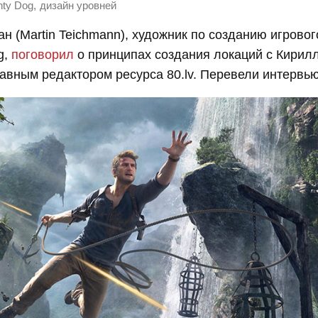
,
hty Dog
дизайн уровней
н (Martin Teichmann), художник по созданию игрово
g,
поговорил
о принципах создания локаций с Кирил
авным редактором ресурса 80.lv. Перевели интервью