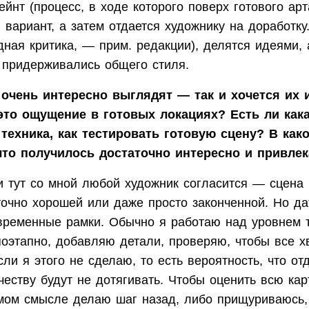
йнт (процесс, в ходе которого поверх готового арт
вариант, а затем отдается художнику на доработк
дная критика, — прим. редакции), делятся идеями, 
 придерживались общего стиля.
очень интересно выглядят — так и хочется их и
то ощущение в готовых локациях? Есть ли кака
техника, как тестировать готовую сцену? В как
что получилось достаточно интересно и привле
и тут со мной любой художник согласится — сцена 
точно хорошей или даже просто законченной. Но да
 временные рамки. Обычно я работаю над уровнем 
поэтапно, добавляю детали, проверяю, чтобы все 
ли я этого не сделаю, то есть вероятность, что от
честву будут не дотягивать. Чтобы оценить всю карт
мом смысле делаю шаг назад, либо прищуриваюсь,