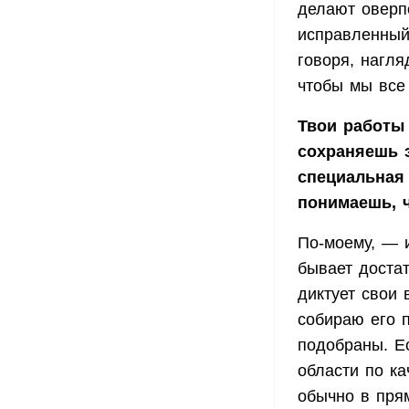
делают оверпе
исправленный 
говоря, нагля
чтобы мы все
Твои работы 
сохраняешь э
специальная 
понимаешь, 
По-моему, — 
бывает доста
диктует свои
собираю его 
подобраны. Ес
области по ка
обычно в пря