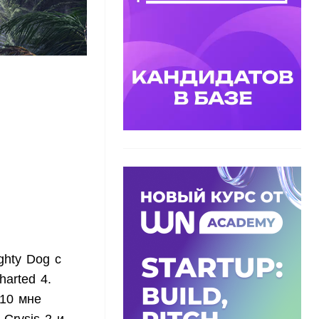
ghty Dog с
arted 4.
010 мне