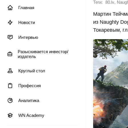
Теги:
,
80.lv
Naug
Главная
Мартин Тейчма
из
Naughty Do
Новости
Токаревым, гл
Интервью
Разыскивается инвестор/
издатель
Круглый стол
Профессия
Аналитика
WN Academy