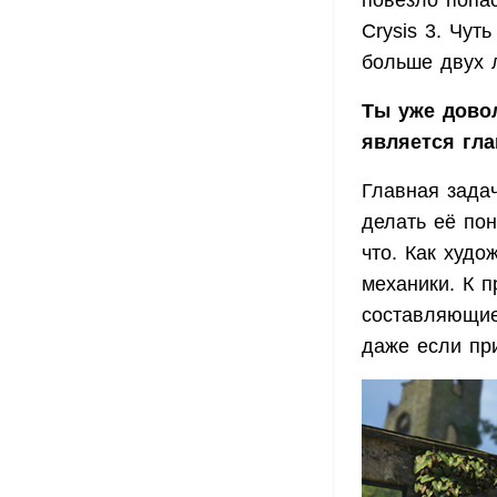
повезло попас
Crysis 3. Чут
больше двух л
Ты уже довол
является гл
Главная зада
делать её пон
что. Как худо
механики. К п
составляющие
даже если пр