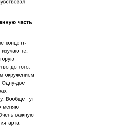
чувствовал
ценную часть
е концепт-
 изучаю те,
оторую
тво до того,
ым окружением
. Одну-две
ках
чу. Вообще тут
о меняют
 Очень важную
ия арта,