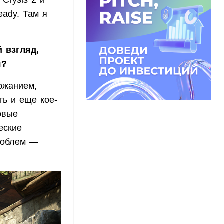
Crysis 2 и
eady. Там я
 взгляд,
я?
ржанием,
ть и еще кое-
овые
еские
проблем —