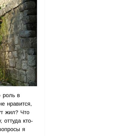
 роль в
не нравится,
ут жил? Что
 оттуда кто-
вопросы я