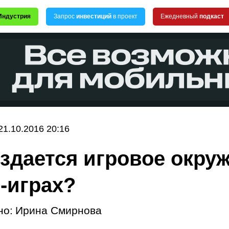
Индустрия
Запрос
инвестиций
в проект
Ежедневный
подкаст
21.10.2016 20:16
оздается игровое окру
-играх?
но:
Ирина Смирнова