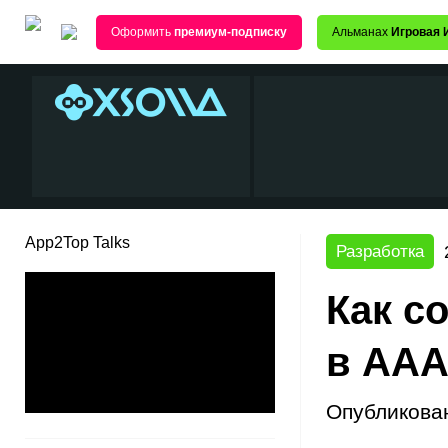
Оформить
премиум-подписку
Альманах
Игровая 
App2Top Talks
Разработка
Как с
в ААА
Опубликова