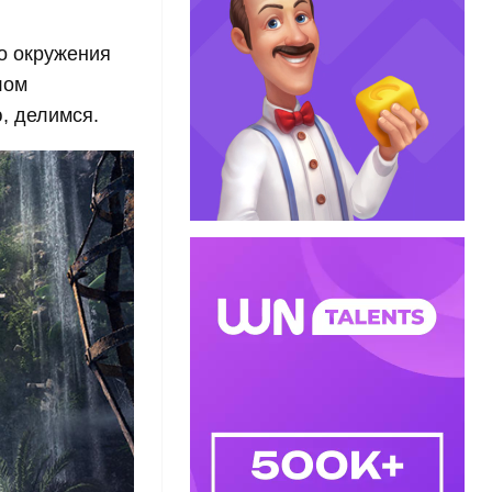
го окружения
лом
, делимся.