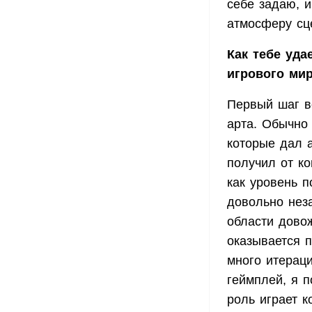
себе задаю, 
атмосферу сц
Как тебе уд
игрового мир
Первый шаг в
арта. Обычно
которые дал а
получил от ко
как уровень 
довольно нез
области довож
оказывается п
много итерац
геймплей, я 
роль играет к