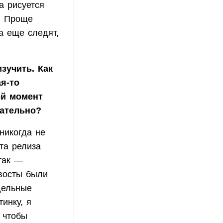
а рисуется
у. Проще
а еще следят,
зучить. Как
я-то
ой момент
кательно?
никогда не
та релиза
так —
хвосты были
дельные
инку, я
 чтобы