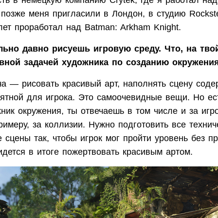
ть в немецкую компанию Crytek, где я работал над 
ь позже меня пригласили в Лондон, в студию Rockst
ет проработал над Batman: Arkham Knight.
ьно давно рисуешь игровую среду. Что, на твой
авной задачей художника по созданию окружени
ча — рисовать красивый арт, наполнять сцену соде
ятной для игрока. Это самоочевидные вещи. Но ес
жник окружения, ты отвечаешь в том числе и за игр
римеру, за коллизии. Нужно подготовить все технич
 сцены так, чтобы игрок мог пройти уровень без 
идется в итоге пожертвовать красивым артом.