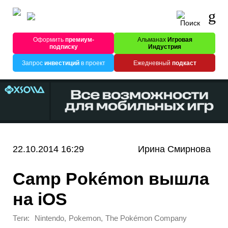
Оформить
премиум-
Альманах
Игровая
подписку
Индустрия
Запрос
инвестиций
в проект
Ежедневный
подкаст
22.10.2014 16:29
Ирина Смирнова
Camp Pokémon вышла
на iOS
Теги:
,
,
Nintendo
Pokemon
The Pokémon Company