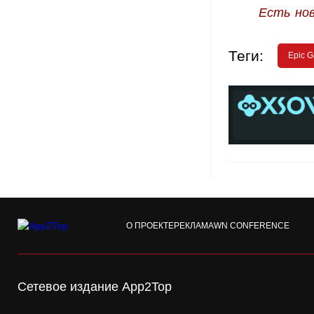
Есть но
Теги:
Epic G
О ПРОЕКТЕ
РЕКЛАМА
WN CONFERENCE
Сетевое издание App2Top