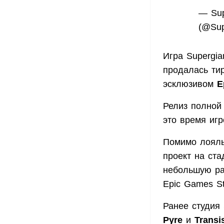
— Sup
(@Sup
Игра Supergi
продалась ти
эсклюзивом
E
Релиз полной
это время игр
Помимо лояль
проект на ста
небольшую ра
Epic Games St
Ранее студия
Pyre
и
Transi