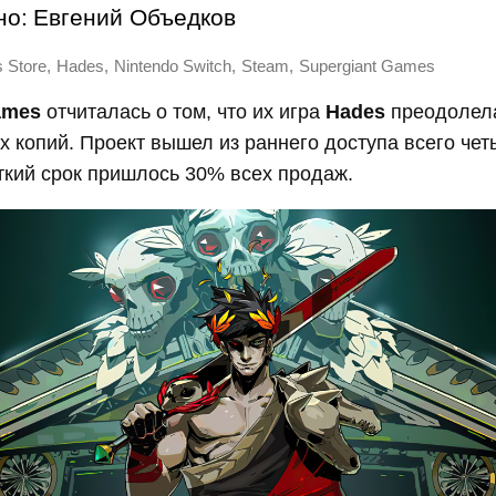
но:
Евгений Объедков
,
,
,
,
 Store
Hades
Nintendo Switch
Steam
Supergiant Games
ames
отчиталась о том, что их игра
Hades
преодолела
 копий. Проект вышел из раннего доступа всего чет
откий срок пришлось 30% всех продаж.