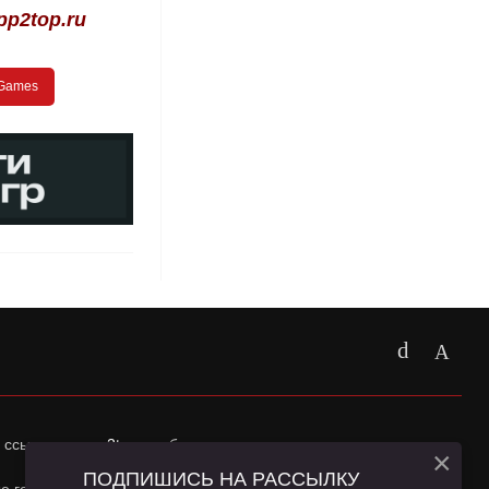
p2top.ru
 Games
 ссылка на
app2top.ru
обязательна.
×
ПОДПИШИСЬ НА РАССЫЛКУ