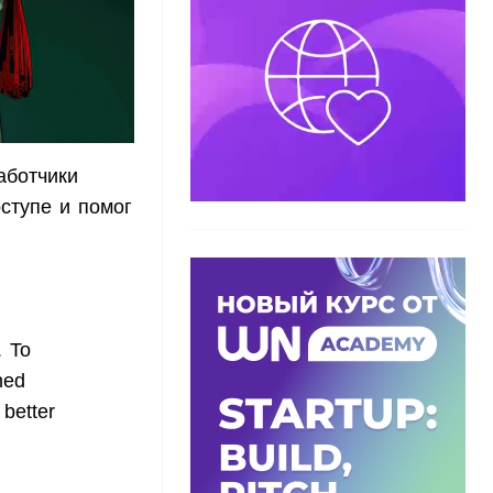
аботчики
ступе и помог
. To
ned
better