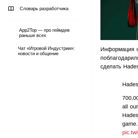
Словарь разработчика
App2Top — про геймдев
раньше всех
Чат «Игровой Индустрии»:
Информация 
новости и общение
поблагодарили
сделать Hade
Hades
700,0
all o
Hades 
game.
pic.t