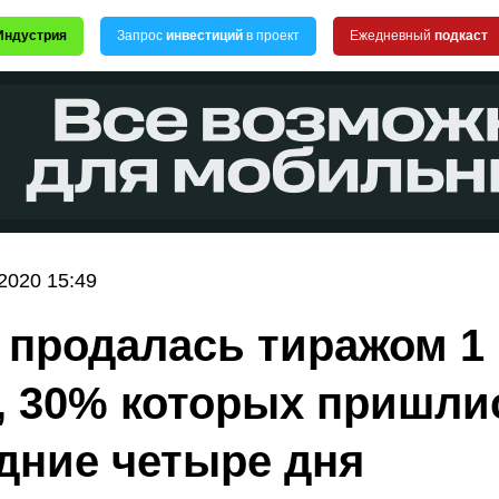
Индустрия
Запрос
инвестиций
в проект
Ежедневный
подкаст
2020 15:49
 продалась тиражом 1
, 30% которых пришли
дние четыре дня