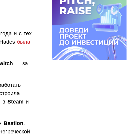
года и с тех
 Hades
была
witch
— за
работать
устроила
% в
Steam
и
ак
Bastion
,
негреческой