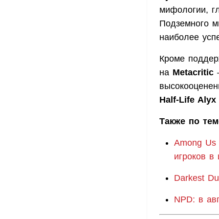
мифологии, г
Подземного м
наиболее усп
Кроме поддер
на
Metacritic
—
высокооценен
Half-Life Alyx
Также по тем
Among Us 
игроков в
Darkest D
NPD: в ав