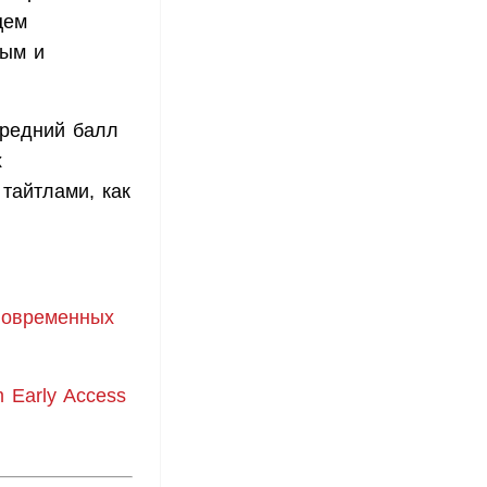
цем
ным и
средний балл
х
тайтлами, как
новременных
 Early Access