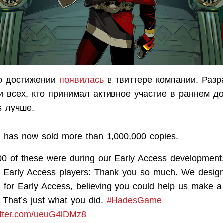
о достижении
появилась
в твиттере компании. Разр
 всех, кто принимал активное участие в раннем до
s лучше.
 has now sold more than 1,000,000 copies.
00 of these were during our Early Access development
ur Early Access players: Thank you so much. We desig
for Early Access, believing you could help us make a 
 That’s just what you did.
#HadesGame
witter.com/ueuG4lDMz8