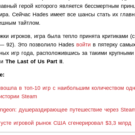
лавный герой которого является бессмертным прин
ира. Сейчас Hades имеет все шансы стать их глав
ешным тайтлом.
жки игроков, игра была тепло принята критиками (
 92). Это позволило Hades
войти
в пятерку самы
ных игр года, расположившись за такими крупными 
и
The Last of Us Part II
.
е:
вошла в топ-10 игр с наибольшим количеством од
 истории Steam
ungeon: душераздирающее путешествие через Steam
густе игровой рынок США сгенерировал $3,3 млрд