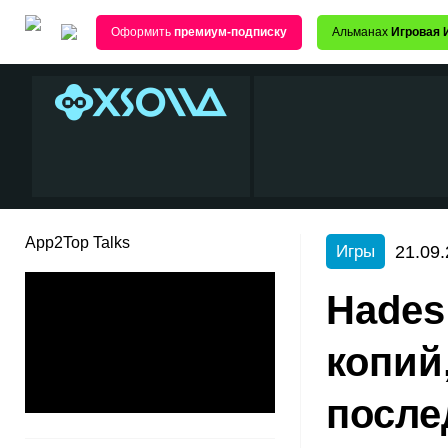
Оформить
премиум-подписку
Альманах
Игровая 
App2Top Talks
21.09.
Игры
Hades
копий
после