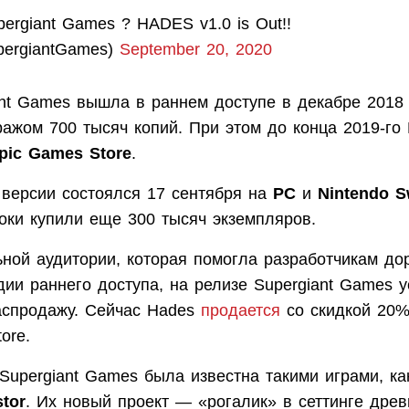
ergiant Games ? HADES v1.0 is Out!!
ergiantGames)
September 20, 2020
ant Games вышла в раннем доступе в декабре 2018 
ражом 700 тысяч копий. При этом до конца 2019-го
pic Games Store
.
 версии состоялся 17 сентября на
PC
и
Nintendo S
оки купили еще 300 тысяч экземпляров.
ной аудитории, которая помогла разработчикам до
дии раннего доступа, на релизе Supergiant Games 
спродажу. Сейчас Hades
продается
со скидкой 20
ore.
 Supergiant Games была известна такими играми, к
stor
. Их новый проект — «рогалик» в сеттинге древ